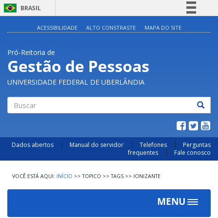
BRASIL
Simplifique!
ACESSIBILIDADE
ALTO CONSTRASTE
MAPA DO SITE
Comunica BR
Pró-Reitoria de
Participe
Gestão de Pessoas
Acesso à informação
UNIVERSIDADE FEDERAL DE UBERLÂNDIA
Legislação
Canais
Buscar
Dados abertos
Manual do servidor
Telefones
Perguntas
frequentes
Fale conosco
INÍCIO
>>
TOPICO
>>
TAGS
>>
IONIZANTE
MENU
Toggle
navigat