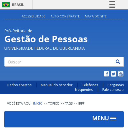
BRASIL
Simplifique!
ACESSIBILIDADE
ALTO CONSTRASTE
MAPA DO SITE
Comunica BR
Pró-Reitoria de
Participe
Gestão de Pessoas
Acesso à informação
UNIVERSIDADE FEDERAL DE UBERLÂNDIA
Legislação
Canais
Buscar
Dados abertos
Manual do servidor
Telefones
Perguntas
frequentes
Fale conosco
INÍCIO
>>
TOPICO
>>
TAGS
>>
IRPF
MENU
Toggle
navigat