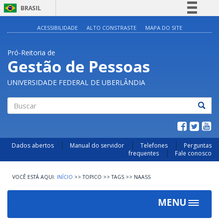
BRASIL
Simplifique!
ACESSIBILIDADE
ALTO CONSTRASTE
MAPA DO SITE
Comunica BR
Pró-Reitoria de
Participe
Gestão de Pessoas
Acesso à informação
UNIVERSIDADE FEDERAL DE UBERLÂNDIA
Legislação
Canais
Buscar
Dados abertos
Manual do servidor
Telefones
Perguntas
frequentes
Fale conosco
INÍCIO
>>
TOPICO
>>
TAGS
>>
NAASS
MENU
Toggle
navigat