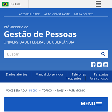
BRASIL
Simplifique!
ACESSIBILIDADE
ALTO CONSTRASTE
MAPA DO SITE
Comunica BR
Pró-Reitoria de
Participe
Gestão de Pessoas
Acesso à informação
UNIVERSIDADE FEDERAL DE UBERLÂNDIA
Legislação
Canais
Buscar
Dados abertos
Manual do servidor
Telefones
Perguntas
frequentes
Fale conosco
INÍCIO
>>
TOPICO
>>
TAGS
>>
PATRIMÔNIO
MENU
Toggle
navigat