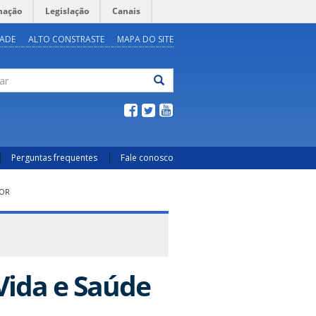
mação
Legislação
Canais
DADE
ALTO CONSTRASTE
MAPA DO SITE
ar
Perguntas frequentes
Fale conosco
DOR
Vida e Saúde