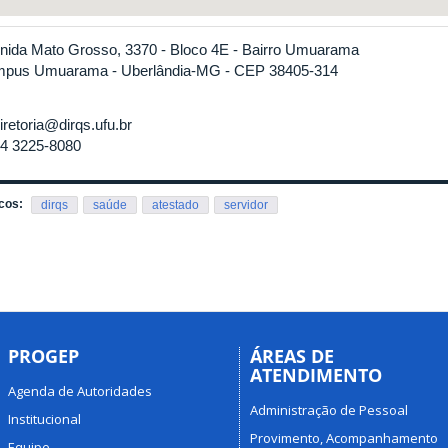
nida Mato Grosso, 3370 - Bloco 4E - Bairro Umuarama
pus Umuarama - Uberlândia-MG - CEP 38405-314
iretoria@dirqs.ufu.br
4 3225-8080
cos:
dirqs
saúde
atestado
servidor
PROGEP
ÁREAS DE
ATENDIMENTO
Agenda de Autoridades
Administração de Pessoal
Institucional
Provimento, Acompanhamento
Equipe