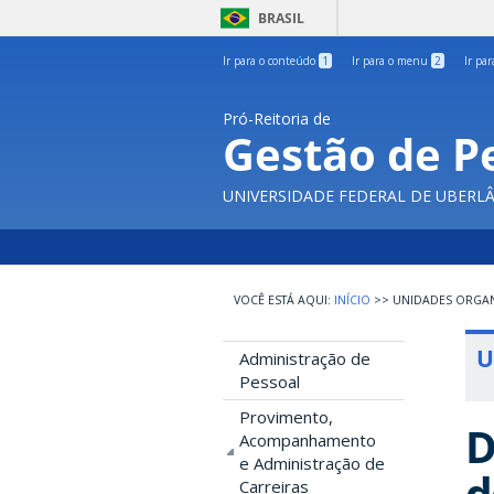
BRASIL
Ir para o conteúdo
1
Ir para o menu
2
Ir pa
Pró-Reitoria de
Gestão de P
UNIVERSIDADE FEDERAL DE UBERL
INÍCIO
>>
UNIDADES ORGAN
U
Administração de
Pessoal
Provimento,
D
Acompanhamento
e Administração de
d
Carreiras