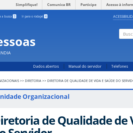
Simplifique!
Comunica BR
Participe
Acesso à infor
ACESSIBILI
ra a busca
3
Ir para o rodapé
4
essoas
Busc
ÂNDIA
Dados abertos
Manual do servidor
Telefones
IZACIONAIS
>>
DIRETORIA
>>
DIRETORIA DE QUALIDADE DE VIDA E SAÚDE DO SERVI
nidade Organizacional
iretoria de Qualidade de 
o Servidor