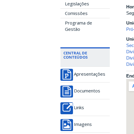
Legislações
Hor
Comissões
Seg
Programa de
Uni
Gestão
Pró
Uni
Sec
Div
CENTRAL DE
CONTEÚDOS
Div
Div
Apresentações
End
Documentos
Links
Imagens