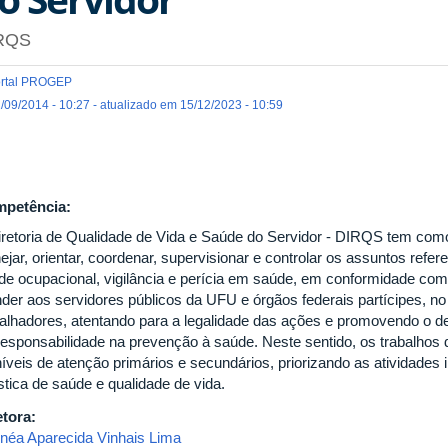
RQS
rtal PROGEP
/09/2014 - 10:27 - atualizado em 15/12/2023 - 10:59
petência:
iretoria de Qualidade de Vida e Saúde do Servidor - DIRQS tem como f
ejar, orientar, coordenar, supervisionar e controlar os assuntos refer
de ocupacional, vigilância e perícia em saúde, em conformidade co
nder aos servidores públicos da UFU e órgãos federais partícipes, n
balhadores, atentando para a legalidade das ações e promovendo o d
responsabilidade na prevenção à saúde. Neste sentido, os trabalho
níveis de atenção primários e secundários, priorizando as atividades
stica de saúde e qualidade de vida.
etora:
néa Aparecida Vinhais Lima