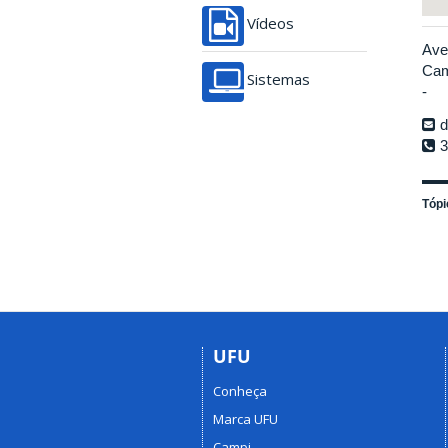
Vídeos
Ave
Cam
Sistemas
-
d
3
Tópi
UFU
Conheça
Marca UFU
Campi