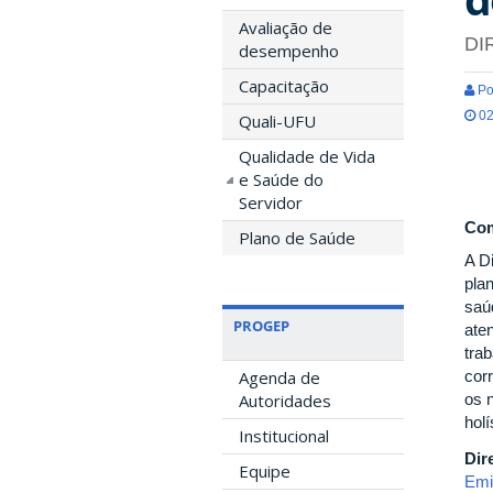
Avaliação de
DI
desempenho
Capacitação
Po
02
Quali-UFU
Qualidade de Vida
e Saúde do
Servidor
Com
Plano de Saúde
A D
plan
saú
PROGEP
ate
tra
Agenda de
cor
Autoridades
os 
holí
Institucional
Dir
Equipe
Emi