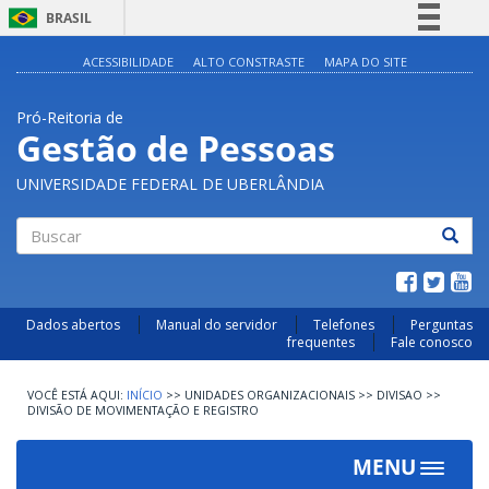
BRASIL
Simplifique!
ACESSIBILIDADE
ALTO CONSTRASTE
MAPA DO SITE
Comunica BR
Pró-Reitoria de
Participe
Gestão de Pessoas
Acesso à informação
UNIVERSIDADE FEDERAL DE UBERLÂNDIA
Legislação
Canais
Buscar
Dados abertos
Manual do servidor
Telefones
Perguntas
frequentes
Fale conosco
INÍCIO
>>
UNIDADES ORGANIZACIONAIS
>>
DIVISAO
>>
DIVISÃO DE MOVIMENTAÇÃO E REGISTRO
MENU
Toggle