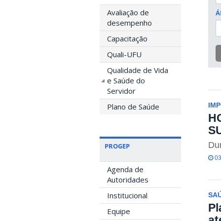
Avaliação de
Á
desempenho
Capacitação
Quali-UFU
Qualidade de Vida
e Saúde do
Servidor
Plano de Saúde
IM
H
S
Dur
PROGEP
03
Agenda de
Autoridades
Institucional
SA
Pl
Equipe
at