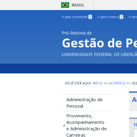
BRASIL
Ir para o conteúdo
1
Ir para o menu
2
Ir pa
Pró-Reitoria de
Gestão de P
UNIVERSIDADE FEDERAL DE UBERL
INÍCIO
>>
ACONTECE
>>
20
A
Administração de
Pessoal
Provimento,
Acompanhamento
T
e Administração de
Carreiras