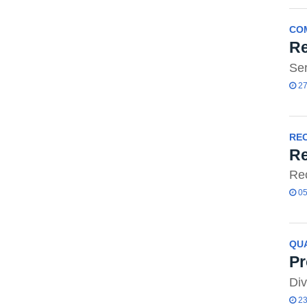
CO
Re
Ser
27
RE
Re
Rec
05
QUA
Pr
Div
23