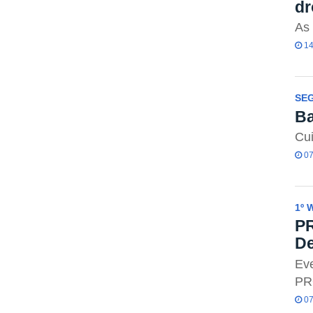
dr
As 
14
SE
Ba
Cui
07
1º 
PR
D
Eve
PR
07