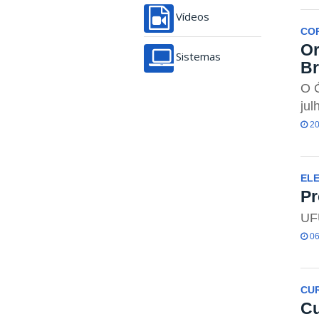
Vídeos
COP
Or
Sistemas
Br
O Ó
jul
20
ELE
Pr
UF
06
CU
Cu