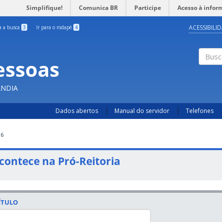
Simplifique!
Comunica BR
Participe
Acesso à infor
ACESSIBILI
ra a busca
3
Ir para o rodapé
4
essoas
Busc
ÂNDIA
Dados abertos
Manual do servidor
Telefones
26
contece na Pró-Reitoria
ÍTULO