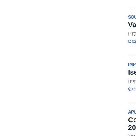
SO
Va
Pra
02
IM
Is
Ins
02
APU
Co
20