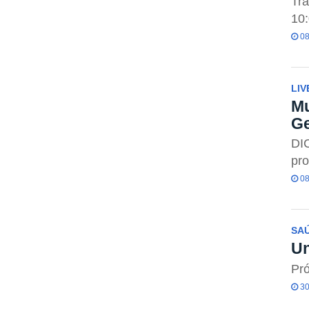
Tra
10:
08
LIV
Mu
Ge
DI
pr
08
SA
Un
Pró
30