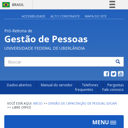
BRASIL
Simplifique!
ACESSIBILIDADE
ALTO CONSTRASTE
MAPA DO SITE
Comunica BR
Pró-Reitoria de
Participe
Gestão de Pessoas
Acesso à informação
UNIVERSIDADE FEDERAL DE UBERLÂNDIA
Legislação
Canais
Buscar
Dados abertos
Manual do servidor
Telefones
Perguntas
frequentes
Fale conosco
INÍCIO
>>
DIVISÃO DE CAPACITAÇÃO DE PESSOAL (DICAP)
>>
LIBRE OFFICE
MENU
Toggle