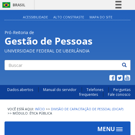
BRASIL
Simplifique!
ACESSIBILIDADE
ALTO CONSTRASTE
MAPA DO SITE
Comunica BR
Pró-Reitoria de
Participe
Gestão de Pessoas
Acesso à informação
UNIVERSIDADE FEDERAL DE UBERLÂNDIA
Legislação
Canais
Buscar
Dados abertos
Manual do servidor
Telefones
Perguntas
frequentes
Fale conosco
INÍCIO
>>
DIVISÃO DE CAPACITAÇÃO DE PESSOAL (DICAP)
>>
MÓDULO: ÉTICA PÚBLICA
MENU
Toggle