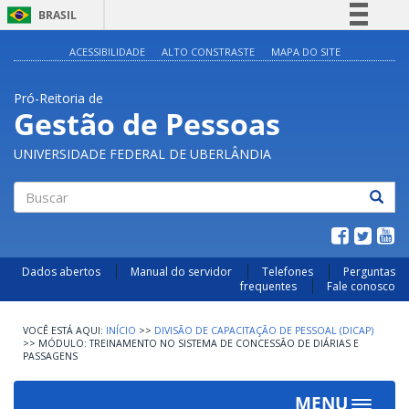
BRASIL
Simplifique!
ACESSIBILIDADE
ALTO CONSTRASTE
MAPA DO SITE
Comunica BR
Pró-Reitoria de
Participe
Gestão de Pessoas
Acesso à informação
UNIVERSIDADE FEDERAL DE UBERLÂNDIA
Legislação
Canais
Buscar
Dados abertos
Manual do servidor
Telefones
Perguntas
frequentes
Fale conosco
INÍCIO
>>
DIVISÃO DE CAPACITAÇÃO DE PESSOAL (DICAP)
>>
MÓDULO: TREINAMENTO NO SISTEMA DE CONCESSÃO DE DIÁRIAS E
PASSAGENS
MENU
Toggle