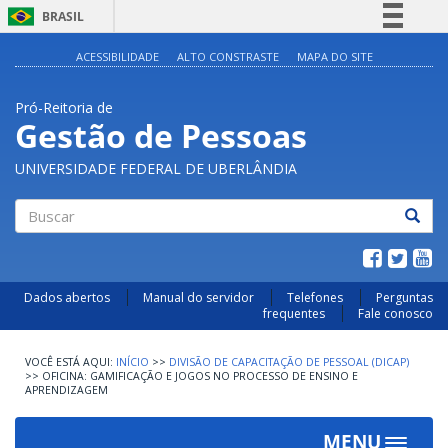
BRASIL
Simplifique!
ACESSIBILIDADE
ALTO CONSTRASTE
MAPA DO SITE
Comunica BR
Pró-Reitoria de
Participe
Gestão de Pessoas
Acesso à informação
UNIVERSIDADE FEDERAL DE UBERLÂNDIA
Legislação
Canais
Buscar
Dados abertos
Manual do servidor
Telefones
Perguntas
frequentes
Fale conosco
INÍCIO
>>
DIVISÃO DE CAPACITAÇÃO DE PESSOAL (DICAP)
>>
OFICINA: GAMIFICAÇÃO E JOGOS NO PROCESSO DE ENSINO E
APRENDIZAGEM
MENU
Toggle