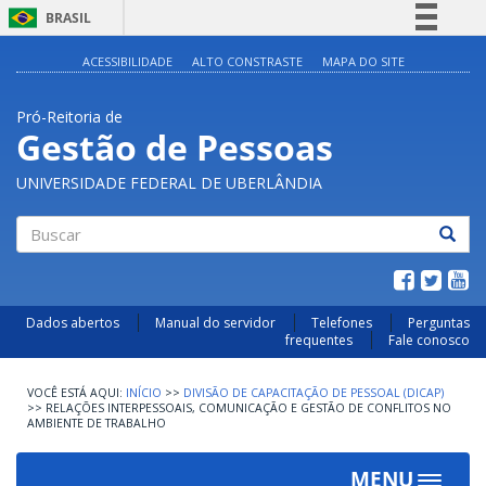
BRASIL
Simplifique!
ACESSIBILIDADE
ALTO CONSTRASTE
MAPA DO SITE
Comunica BR
Pró-Reitoria de
Participe
Gestão de Pessoas
Acesso à informação
UNIVERSIDADE FEDERAL DE UBERLÂNDIA
Legislação
Canais
Buscar
Dados abertos
Manual do servidor
Telefones
Perguntas
frequentes
Fale conosco
INÍCIO
>>
DIVISÃO DE CAPACITAÇÃO DE PESSOAL (DICAP)
>>
RELAÇÕES INTERPESSOAIS, COMUNICAÇÃO E GESTÃO DE CONFLITOS NO
AMBIENTE DE TRABALHO
MENU
Toggle