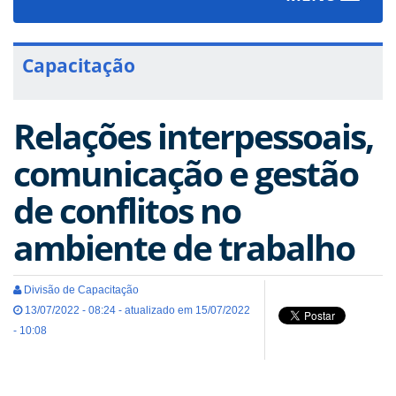
navigat
Capacitação
Relações interpessoais,
comunicação e gestão
de conflitos no
ambiente de trabalho
Divisão de Capacitação
13/07/2022 - 08:24 - atualizado em 15/07/2022
- 10:08