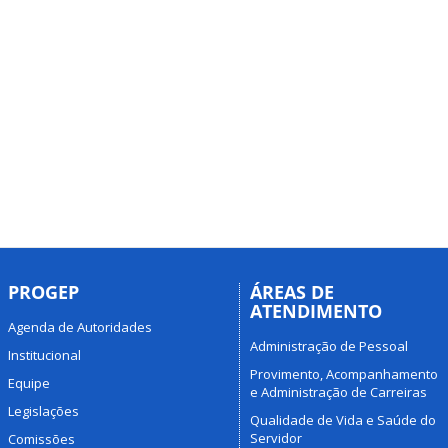
PROGEP
ÁREAS DE
ATENDIMENTO
Agenda de Autoridades
Administração de Pessoal
Institucional
Provimento, Acompanhamento
Equipe
e Administração de Carreiras
Legislações
Qualidade de Vida e Saúde do
Servidor
Comissões