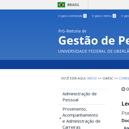
BRASIL
Ir para o conteúdo
1
Ir para o menu
2
Ir pa
Pró-Reitoria de
Gestão de P
UNIVERSIDADE FEDERAL DE UBERL
INÍCIO
>>
CIARSC
>>
COMIS
0
Administração de
Pessoal
Le
Provimento,
Por
Acompanhamento
Do
e Administração de
Carreiras
An