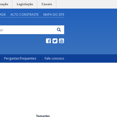
mação
Legislação
Canais
DADE
ALTO CONSTRASTE
MAPA DO SITE
ar
Perguntas frequentes
Fale conosco
Tamanho