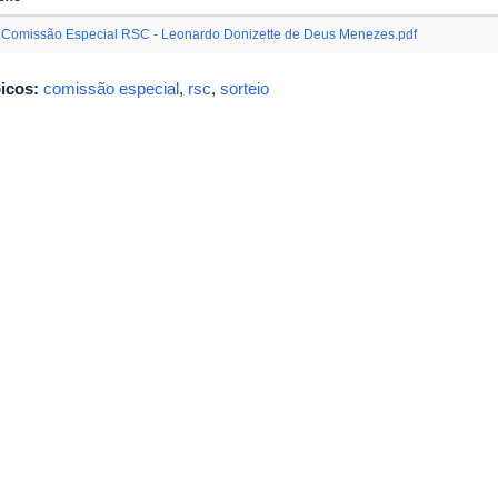
Comissão Especial RSC - Leonardo Donizette de Deus Menezes.pdf
icos:
comissão especial
,
rsc
,
sorteio