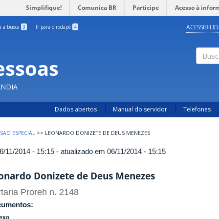
Simplifique!
Comunica BR
Participe
Acesso à infor
ACESSIBILI
ra a busca
3
Ir para o rodapé
4
essoas
Busc
ÂNDIA
Dados abertos
Manual do servidor
Telefones
SAO ESPECIAL
>>
LEONARDO DONIZETE DE DEUS MENEZES
6/11/2014 - 15:15 - atualizado em 06/11/2014 - 15:15
onardo Donizete de Deus Menezes
taria Proreh n. 2148
cumentos:
exo