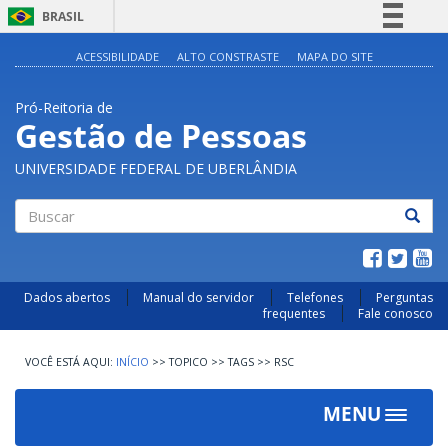
BRASIL
Simplifique!
ACESSIBILIDADE
ALTO CONSTRASTE
MAPA DO SITE
Comunica BR
Pró-Reitoria de
Participe
Gestão de Pessoas
Acesso à informação
UNIVERSIDADE FEDERAL DE UBERLÂNDIA
Legislação
Canais
Buscar
Dados abertos
Manual do servidor
Telefones
Perguntas
frequentes
Fale conosco
INÍCIO
>>
TOPICO
>>
TAGS
>>
RSC
MENU
Toggle
navigat