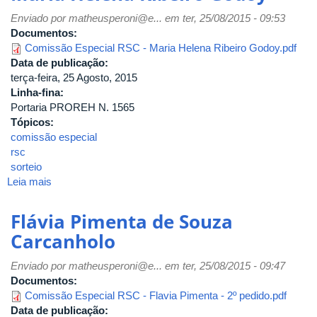
Enviado por
matheusperoni@e...
em ter, 25/08/2015 - 09:53
Documentos:
Comissão Especial RSC - Maria Helena Ribeiro Godoy.pdf
Data de publicação:
terça-feira, 25 Agosto, 2015
Linha-fina:
Portaria PROREH N. 1565
Tópicos:
comissão especial
rsc
sorteio
Leia mais
sobre
Maria
Helena
Flávia Pimenta de Souza
Ribeiro
Carcanholo
Godoy
Enviado por
matheusperoni@e...
em ter, 25/08/2015 - 09:47
Documentos:
Comissão Especial RSC - Flavia Pimenta - 2º pedido.pdf
Data de publicação: