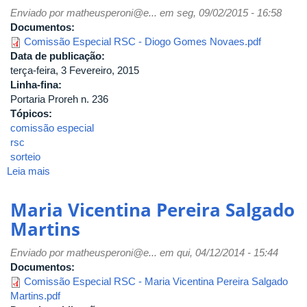
Guimarães
Enviado por
matheusperoni@e...
em seg, 09/02/2015 - 16:58
Documentos:
Comissão Especial RSC - Diogo Gomes Novaes.pdf
Data de publicação:
terça-feira, 3 Fevereiro, 2015
Linha-fina:
Portaria Proreh n. 236
Tópicos:
comissão especial
rsc
sorteio
Leia mais
sobre
Diogo
Gomes
Maria Vicentina Pereira Salgado
Novaes
Martins
Enviado por
matheusperoni@e...
em qui, 04/12/2014 - 15:44
Documentos:
Comissão Especial RSC - Maria Vicentina Pereira Salgado
Martins.pdf