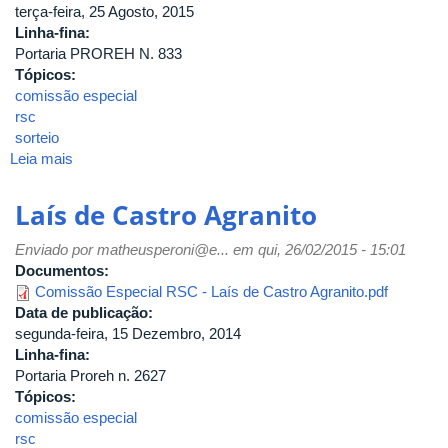
terça-feira, 25 Agosto, 2015
Linha-fina:
Portaria PROREH N. 833
Tópicos:
comissão especial
rsc
sorteio
Leia mais
sobre
Flávia
Pimenta
Laís de Castro Agranito
de
Souza
Enviado por
matheusperoni@e...
em qui, 26/02/2015 - 15:01
Carcanholo
Documentos:
Comissão Especial RSC - Laís de Castro Agranito.pdf
Data de publicação:
segunda-feira, 15 Dezembro, 2014
Linha-fina:
Portaria Proreh n. 2627
Tópicos:
comissão especial
rsc