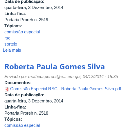
Data de publicação:
quarta-feira, 3 Dezembro, 2014
Linha-fina:
Portaria Proreh n. 2519
Tópicos:
comissão especial
rsc
sorteio
Leia mais
sobre
Maria
Vicentina
Roberta Paula Gomes Silva
Pereira
Salgado
Enviado por
matheusperoni@e...
em qui, 04/12/2014 - 15:35
Martins
Documentos:
Comissão Especial RSC - Roberta Paula Gomes Silva.pdf
Data de publicação:
quarta-feira, 3 Dezembro, 2014
Linha-fina:
Portaria Proreh n. 2518
Tópicos:
comissão especial