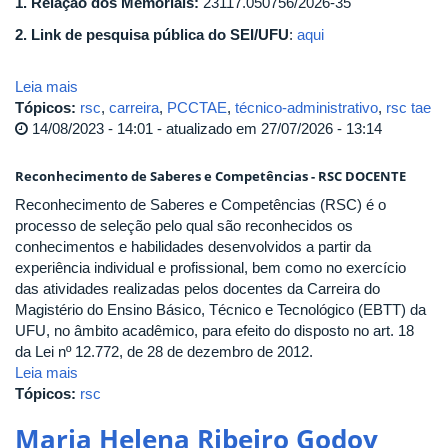
1. Relação dos Memoriais:
23117.050756/2026-35
2. Link de pesquisa pública do SEI/UFU
:
aqui
Leia mais
Tópicos:
rsc
,
carreira
,
PCCTAE
,
técnico-administrativo
,
rsc tae
14/08/2023 - 14:01 - atualizado em 27/07/2026 - 13:14
Reconhecimento de Saberes e Competências - RSC DOCENTE
Reconhecimento de Saberes e Competências (RSC) é o
processo de seleção pelo qual são reconhecidos os
conhecimentos e habilidades desenvolvidos a partir da
experiência individual e profissional, bem como no exercício
das atividades realizadas pelos docentes da Carreira do
Magistério do Ensino Básico, Técnico e Tecnológico (EBTT) da
UFU, no âmbito acadêmico, para efeito do disposto no art. 18
da Lei nº 12.772, de 28 de dezembro de 2012.
Leia mais
Tópicos:
rsc
Maria Helena Ribeiro Godoy