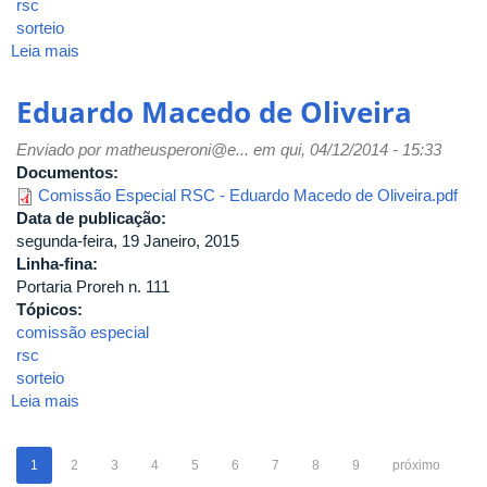
rsc
sorteio
Leia mais
sobre
Roberta
Paula
Eduardo Macedo de Oliveira
Gomes
Silva
Enviado por
matheusperoni@e...
em qui, 04/12/2014 - 15:33
Documentos:
Comissão Especial RSC - Eduardo Macedo de Oliveira.pdf
Data de publicação:
segunda-feira, 19 Janeiro, 2015
Linha-fina:
Portaria Proreh n. 111
Tópicos:
comissão especial
rsc
sorteio
Leia mais
sobre
Eduardo
Macedo
1
2
3
4
5
6
7
8
9
próximo
de