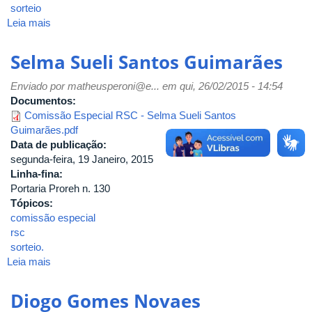
sorteio
Leia mais
sobre
Laís
de
Selma Sueli Santos Guimarães
Castro
Agranito
Enviado por
matheusperoni@e...
em qui, 26/02/2015 - 14:54
Documentos:
Comissão Especial RSC - Selma Sueli Santos
Guimarães.pdf
Data de publicação:
segunda-feira, 19 Janeiro, 2015
Linha-fina:
Portaria Proreh n. 130
Tópicos:
comissão especial
rsc
sorteio.
Leia mais
sobre
Selma
Sueli
Diogo Gomes Novaes
Santos