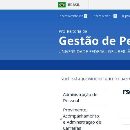
BRASIL
Ir para o conteúdo
1
Ir para o menu
2
Ir pa
Pró-Reitoria de
Gestão de P
UNIVERSIDADE FEDERAL DE UBERL
INÍCIO
>>
TOPICO
>>
TAGS
rs
Administração de
Pessoal
Provimento,
Acompanhamento
e Administração de
Carreiras