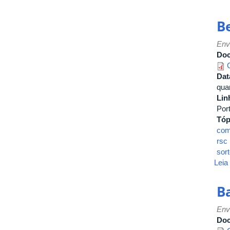
B
Env
Do
Dat
quar
Lin
Por
Tóp
com
rsc
sort
Leia
B
Env
Do