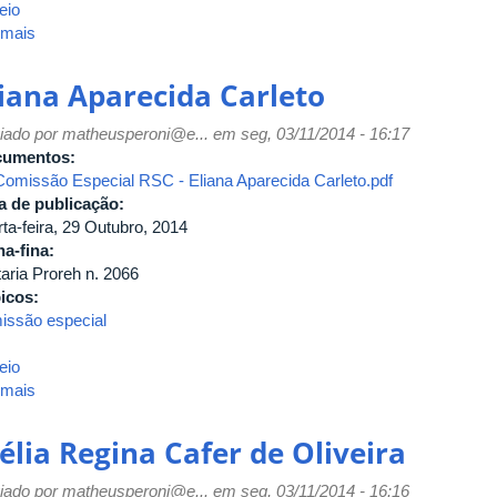
eio
 mais
sobre
Elizabet
Rezende
liana Aparecida Carleto
de
Faria
iado por
matheusperoni@e...
em seg, 03/11/2014 - 16:17
cumentos:
Comissão Especial RSC - Eliana Aparecida Carleto.pdf
a de publicação:
ta-feira, 29 Outubro, 2014
ha-fina:
taria Proreh n. 2066
icos:
issão especial
eio
 mais
sobre
Eliana
Aparecida
élia Regina Cafer de Oliveira
Carleto
iado por
matheusperoni@e...
em seg, 03/11/2014 - 16:16