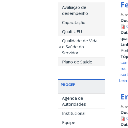
F
Avaliação de
desempenho
Env
Do
Capacitação
Quali-UFU
Dat
quar
Qualidade de Vida
Lin
e Saúde do
Por
Servidor
Tóp
Plano de Saúde
com
rsc
sort
Leia
PROGEP
E
Agenda de
Autoridades
Env
Do
Institucional
Equipe
Dat