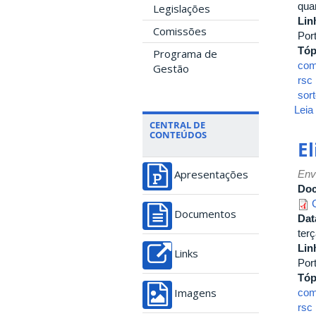
quar
Legislações
Lin
Comissões
Por
Tóp
Programa de
com
Gestão
rsc
sort
Leia
CENTRAL DE
CONTEÚDOS
E
Env
Apresentações
Do
Documentos
Dat
terç
Lin
Links
Por
Tóp
com
Imagens
rsc