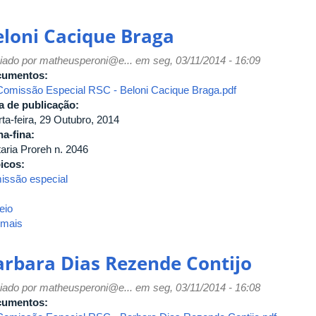
Clarice
Carolina
eloni Cacique Braga
Ortiz
Camargo
iado por
matheusperoni@e...
em seg, 03/11/2014 - 16:09
cumentos:
Comissão Especial RSC - Beloni Cacique Braga.pdf
a de publicação:
ta-feira, 29 Outubro, 2014
ha-fina:
taria Proreh n. 2046
icos:
issão especial
eio
 mais
sobre
Beloni
Cacique
arbara Dias Rezende Contijo
Braga
iado por
matheusperoni@e...
em seg, 03/11/2014 - 16:08
cumentos: