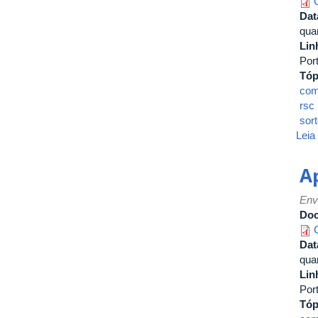
Dat
quar
Lin
Por
Tóp
com
rsc
sort
Leia
A
Env
Do
Dat
quar
Lin
Por
Tóp