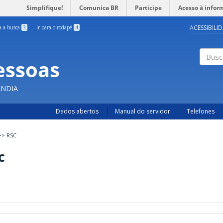
Simplifique!
Comunica BR
Participe
Acesso à infor
ACESSIBILI
ra a busca
3
Ir para o rodapé
4
essoas
Busc
ÂNDIA
Dados abertos
Manual do servidor
Telefones
>>
RSC
c