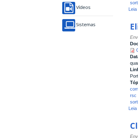
sort
Vídeos
Leia
E
Sistemas
Env
Do
Dat
quar
Lin
Por
Tóp
com
rsc
sort
Leia
Cl
Env