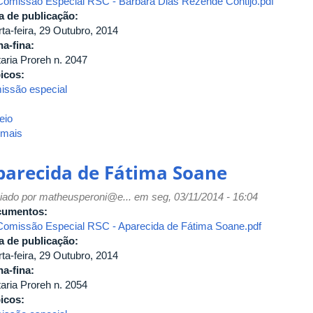
Comissão Especial RSC - Barbara Dias Rezende Contijo.pdf
a de publicação:
ta-feira, 29 Outubro, 2014
ha-fina:
taria Proreh n. 2047
icos:
issão especial
eio
 mais
sobre
Barbara
Dias
parecida de Fátima Soane
Rezende
Contijo
iado por
matheusperoni@e...
em seg, 03/11/2014 - 16:04
cumentos:
Comissão Especial RSC - Aparecida de Fátima Soane.pdf
a de publicação:
ta-feira, 29 Outubro, 2014
ha-fina:
taria Proreh n. 2054
icos: