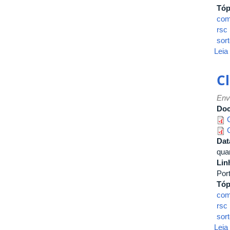
Tóp
com
rsc
sort
Leia
C
Env
Do
Dat
quar
Lin
Por
Tóp
com
rsc
sort
Leia