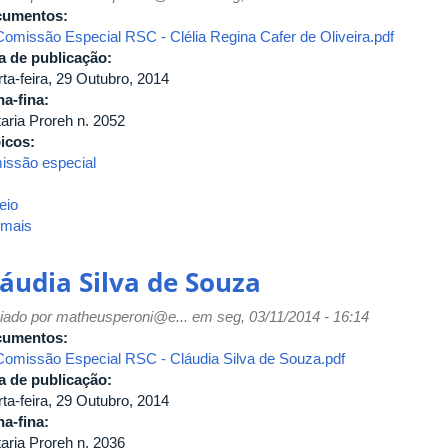
cumentos:
Comissão Especial RSC - Clélia Regina Cafer de Oliveira.pdf
a de publicação:
ta-feira, 29 Outubro, 2014
ha-fina:
taria Proreh n. 2052
icos:
issão especial
eio
 mais
sobre
Clélia
Regina
láudia Silva de Souza
Cafer
de
iado por
matheusperoni@e...
em seg, 03/11/2014 - 16:14
Oliveira
cumentos:
Comissão Especial RSC - Cláudia Silva de Souza.pdf
a de publicação:
ta-feira, 29 Outubro, 2014
ha-fina:
taria Proreh n. 2036