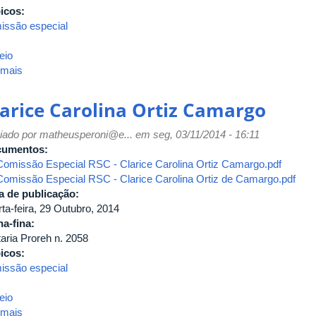
icos:
issão especial
eio
 mais
sobre
Cláudia
Silva
larice Carolina Ortiz Camargo
de
Souza
iado por
matheusperoni@e...
em seg, 03/11/2014 - 16:11
cumentos:
Comissão Especial RSC - Clarice Carolina Ortiz Camargo.pdf
Comissão Especial RSC - Clarice Carolina Ortiz de Camargo.pdf
a de publicação:
ta-feira, 29 Outubro, 2014
ha-fina:
taria Proreh n. 2058
icos:
issão especial
eio
 mais
sobre