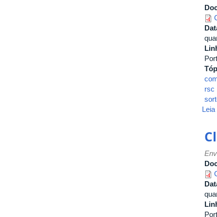
Do
Dat
quar
Lin
Por
Tóp
com
rsc
sort
Leia
C
Env
Do
Dat
quar
Lin
Por