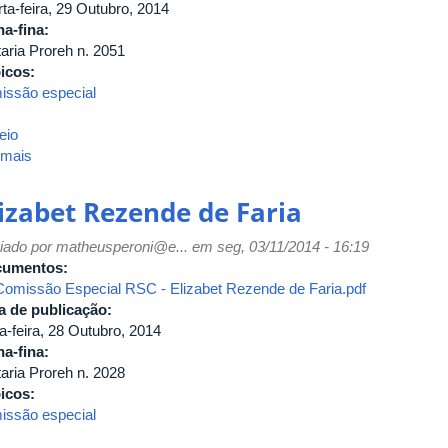
ta-feira, 29 Outubro, 2014
ha-fina:
taria Proreh n. 2051
icos:
issão especial
eio
 mais
sobre
Eneida
de
lizabet Rezende de Faria
Mattos
Faleiros
iado por
matheusperoni@e...
em seg, 03/11/2014 - 16:19
cumentos:
Comissão Especial RSC - Elizabet Rezende de Faria.pdf
a de publicação:
a-feira, 28 Outubro, 2014
ha-fina:
taria Proreh n. 2028
icos:
issão especial