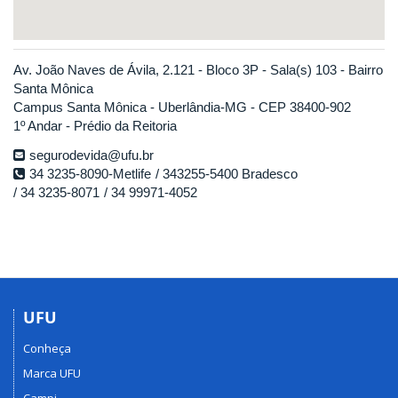
Av. João Naves de Ávila, 2.121 - Bloco 3P - Sala(s) 103 - Bairro
Santa Mônica
Campus Santa Mônica - Uberlândia-MG - CEP 38400-902
1º Andar - Prédio da Reitoria
segurodevida@ufu.br
34 3235-8090-Metlife
343255-5400 Bradesco
34 3235-8071
34 99971-4052
UFU
Conheça
Marca UFU
Campi