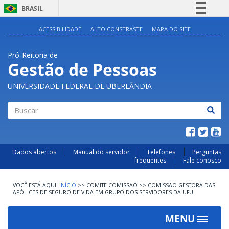
BRASIL
Simplifique!
ACESSIBILIDADE
ALTO CONSTRASTE
MAPA DO SITE
Comunica BR
Pró-Reitoria de
Participe
Gestão de Pessoas
Acesso à informação
UNIVERSIDADE FEDERAL DE UBERLÂNDIA
Legislação
Canais
Buscar
Dados abertos
Manual do servidor
Telefones
Perguntas
frequentes
Fale conosco
INÍCIO
>>
COMITE COMISSAO
>>
COMISSÃO GESTORA DAS
APÓLICES DE SEGURO DE VIDA EM GRUPO DOS SERVIDORES DA UFU
MENU
Toggle