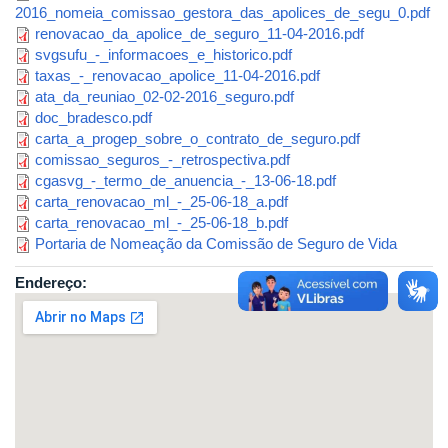
2016_nomeia_comissao_gestora_das_apolices_de_segu_0.pdf
renovacao_da_apolice_de_seguro_11-04-2016.pdf
svgsufu_-_informacoes_e_historico.pdf
taxas_-_renovacao_apolice_11-04-2016.pdf
ata_da_reuniao_02-02-2016_seguro.pdf
doc_bradesco.pdf
carta_a_progep_sobre_o_contrato_de_seguro.pdf
comissao_seguros_-_retrospectiva.pdf
cgasvg_-_termo_de_anuencia_-_13-06-18.pdf
carta_renovacao_ml_-_25-06-18_a.pdf
carta_renovacao_ml_-_25-06-18_b.pdf
Portaria de Nomeação da Comissão de Seguro de Vida
Endereço: