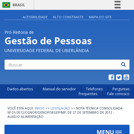
BRASIL
Simplifique!
ACESSIBILIDADE
ALTO CONSTRASTE
MAPA DO SITE
Comunica BR
Pró-Reitoria de
Participe
Gestão de Pessoas
Acesso à informação
UNIVERSIDADE FEDERAL DE UBERLÂNDIA
Legislação
Canais
Buscar
Dados abertos
Manual do servidor
Telefones
Perguntas
frequentes
Fale conosco
INÍCIO
>>
LEGISLACAO
>>
NOTA TÉCNICA CONSOLIDADA
Nº 01/2012/CGNOR/DENOP/SEGEP/MP, DE 27 DE SETEMBRO DE 2012 -
AUXÍLIO ALIMENTAÇÃO
MENU
Toggle