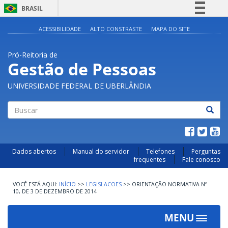
BRASIL
Simplifique!
ACESSIBILIDADE
ALTO CONSTRASTE
MAPA DO SITE
Comunica BR
Pró-Reitoria de
Participe
Gestão de Pessoas
Acesso à informação
UNIVERSIDADE FEDERAL DE UBERLÂNDIA
Legislação
Canais
Buscar
Dados abertos
Manual do servidor
Telefones
Perguntas
frequentes
Fale conosco
INÍCIO
>>
LEGISLACOES
>>
ORIENTAÇÃO NORMATIVA Nº
10, DE 3 DE DEZEMBRO DE 2014
MENU
Toggle