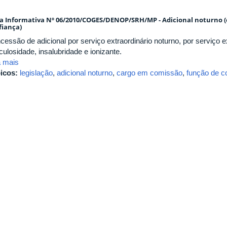
a Informativa Nº 06/2010/COGES/DENOP/SRH/MP - Adicional noturno (
fiança)
essão de adicional por serviço extraordinário noturno, por serviço ex
culosidade, insalubridade e ionizante.
a mais
icos:
legislação
,
adicional noturno
,
cargo em comissão
,
função de c