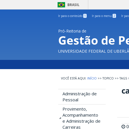
BRASIL
Ir para o conteúdo
1
Ir para o menu
2
Ir pa
Pró-Reitoria de
Gestão de P
UNIVERSIDADE FEDERAL DE UBERL
INÍCIO
>>
TOPICO
>>
TAGS
c
Administração de
Pessoal
Provimento,
Acompanhamento
e Administração de
0
Carreiras