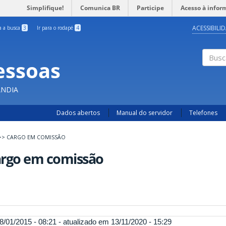
Simplifique!
Comunica BR
Participe
Acesso à infor
ACESSIBILI
ra a busca
3
Ir para o rodapé
4
essoas
Busc
ÂNDIA
Dados abertos
Manual do servidor
Telefones
>>
CARGO EM COMISSÃO
argo em comissão
8/01/2015 - 08:21 - atualizado em 13/11/2020 - 15:29