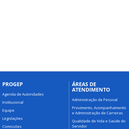
PROGEP
ÁREAS DE
ATENDIMENTO
Agenda de Autoridades
Administração de Pessoal
Institucional
Provimento, Acompanhamento
Equipe
e Administração de Carreiras
Legislações
Qualidade de Vida e Saúde do
Servidor
Comissões