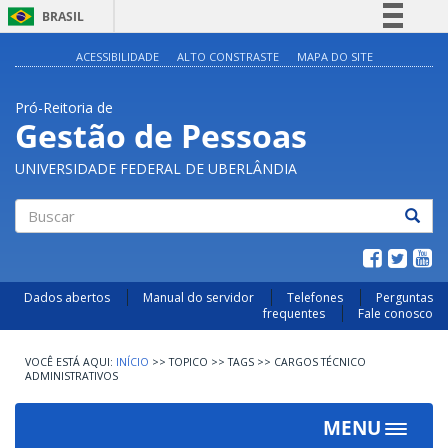
BRASIL
Simplifique!
ACESSIBILIDADE
ALTO CONSTRASTE
MAPA DO SITE
Comunica BR
Pró-Reitoria de
Participe
Gestão de Pessoas
Acesso à informação
UNIVERSIDADE FEDERAL DE UBERLÂNDIA
Legislação
Canais
Buscar
Dados abertos
Manual do servidor
Telefones
Perguntas
frequentes
Fale conosco
INÍCIO
>>
TOPICO
>>
TAGS
>>
CARGOS TÉCNICO
ADMINISTRATIVOS
MENU
Toggle