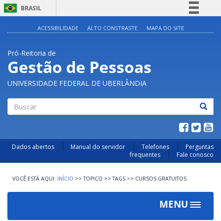
BRASIL
Simplifique!
ACESSIBILIDADE
ALTO CONSTRASTE
MAPA DO SITE
Comunica BR
Pró-Reitoria de
Participe
Gestão de Pessoas
Acesso à informação
UNIVERSIDADE FEDERAL DE UBERLÂNDIA
Legislação
Canais
Buscar
Dados abertos
Manual do servidor
Telefones
Perguntas
frequentes
Fale conosco
INÍCIO
>>
TOPICO
>>
TAGS
>>
CURSOS GRATUITOS
MENU
Toggle
navigat