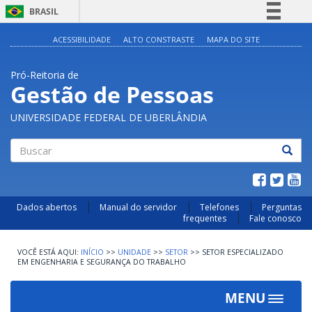
BRASIL
Simplifique!
ACESSIBILIDADE
ALTO CONSTRASTE
MAPA DO SITE
Comunica BR
Pró-Reitoria de
Participe
Gestão de Pessoas
Acesso à informação
UNIVERSIDADE FEDERAL DE UBERLÂNDIA
Legislação
Canais
Buscar
Dados abertos
Manual do servidor
Telefones
Perguntas
frequentes
Fale conosco
INÍCIO
>>
UNIDADE
>>
SETOR
>>
SETOR ESPECIALIZADO
EM ENGENHARIA E SEGURANÇA DO TRABALHO
MENU
Toggle