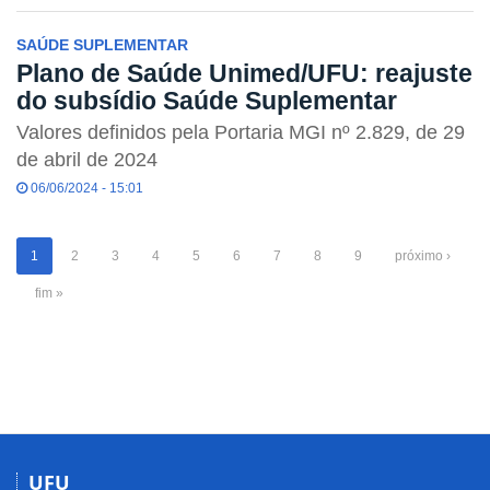
SAÚDE SUPLEMENTAR
Plano de Saúde Unimed/UFU: reajuste
do subsídio Saúde Suplementar
Valores definidos pela Portaria MGI nº 2.829, de 29
de abril de 2024
06/06/2024 - 15:01
1
2
3
4
5
6
7
8
9
próximo ›
fim »
UFU