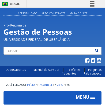
BRASIL
Simplifique!
ACESSIBILIDADE
ALTO CONSTRASTE
MAPA DO SITE
Comunica BR
Pró-Reitoria de
Participe
Gestão de Pessoas
Acesso à informação
UNIVERSIDADE FEDERAL DE UBERLÂNDIA
Legislação
Canais
Buscar
Dados abertos
Manual do servidor
Telefones
Perguntas
frequentes
Fale conosco
INÍCIO
>>
ACONTECE
>>
2015
>>
03
MENU
Toggle
navigat