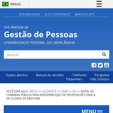
BRASIL
Simplifique!
ACESSIBILIDADE
ALTO CONSTRASTE
MAPA DO SITE
Comunica BR
Pró-Reitoria de
Participe
Gestão de Pessoas
Acesso à informação
UNIVERSIDADE FEDERAL DE UBERLÂNDIA
Legislação
Canais
Buscar
Dados abertos
Manual do servidor
Telefones
Perguntas
frequentes
Fale conosco
INÍCIO
>>
ACONTECE
>>
2020
>>
05
>>
EDITAL DE
CHAMADA PÚBLICA PARA REDISTRIBUIÇÃO DE PROFESSORES PARA A
FACULDADE DE MEDICINA
MENU
Toggle