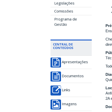
Legislações
Comissões
Programa de
Gestão
Pré
Ens
Che
CENTRAL DE
dir
CONTEÚDOS
Púb
Téc
Apresentações
Tod
Dia
Documentos
Quin
Loc
Links
Anf
2A 
Imagens
Do