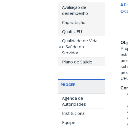
Di
Avaliação de
01
desempenho
Capacitação
Quali-UFU
Qualidade de Vida
Obj
e Saúde do
Pro
Servidor
est
pro
Plano de Saúde
sub
pro
UFU
PROGEP
Con
Agenda de
Autoridades
Institucional
Equipe