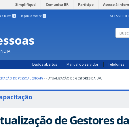
Simplifique!
Comunica BR
Participe
Acesso à infor
ACESSIBILI
ra a busca
3
Ir para o rodapé
4
essoas
Busc
ÂNDIA
Dados abertos
Manual do servidor
Telefones
CITAÇÃO DE PESSOAL (DICAP)
>>
ATUALIZAÇÃO DE GESTORES DA UFU
apacitação
tualização de Gestores d