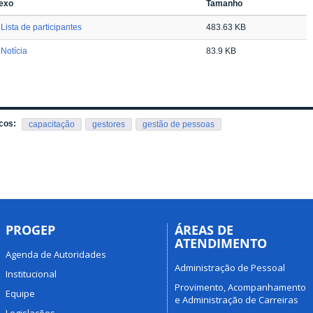
exo
Tamanho
Lista de participantes
483.63 KB
Notícia
83.9 KB
cos:
capacitação
gestores
gestão de pessoas
PROGEP
ÁREAS DE
ATENDIMENTO
Agenda de Autoridades
Administração de Pessoal
Institucional
Provimento, Acompanhamento
Equipe
e Administração de Carreiras
Legislações