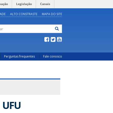
mação
Legislação
Canais
DADE
ALTO CONSTRASTE
MAPA DO SITE
ar
Perguntas frequentes
Fale conosco
a UFU