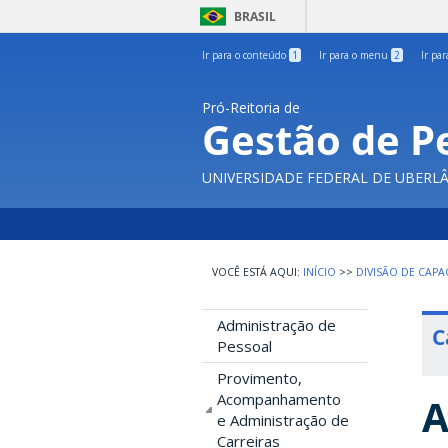
BRASIL
Ir para o conteúdo
1
Ir para o menu
2
Ir pa
Pró-Reitoria de
Gestão de P
UNIVERSIDADE FEDERAL DE UBERL
INÍCIO
>>
DIVISÃO DE CAPA
Administração de
C
Pessoal
Provimento,
Acompanhamento
A
e Administração de
Carreiras