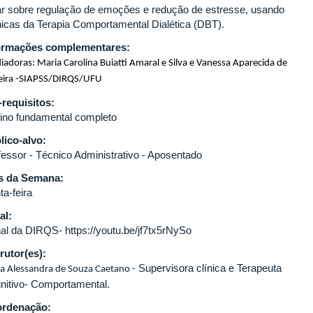
ar sobre regulação de emoções e redução de estresse, usando
nicas da Terapia Comportamental Dialética (DBT).
ormações complementares:
adoras: Maria Carolina Buiatti Amaral e Silva e Vanessa Aparecida de
veira -SIAPSS/DIRQS/UFU
-requisitos:
ino fundamental completo
lico-alvo:
fessor - Técnico Administrativo - Aposentado
s da Semana:
ta-feira
al:
al da DIRQS- https://youtu.be/jf7tx5rNySo
trutor(es):
Supervisora clínica e Terapeuta
a Alessandra de Souza Caetano -
nitivo- Comportamental.
rdenação: