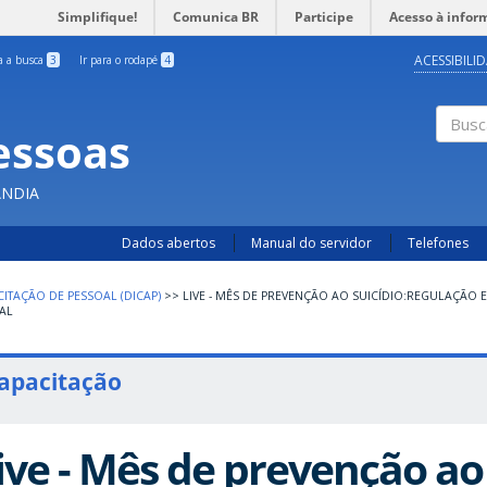
Simplifique!
Comunica BR
Participe
Acesso à infor
ACESSIBILI
ra a busca
3
Ir para o rodapé
4
essoas
Busc
ÂNDIA
Dados abertos
Manual do servidor
Telefones
CITAÇÃO DE PESSOAL (DICAP)
>>
LIVE - MÊS DE PREVENÇÃO AO SUICÍDIO:REGULAÇÃO
AL
apacitação
ive - Mês de prevenção ao