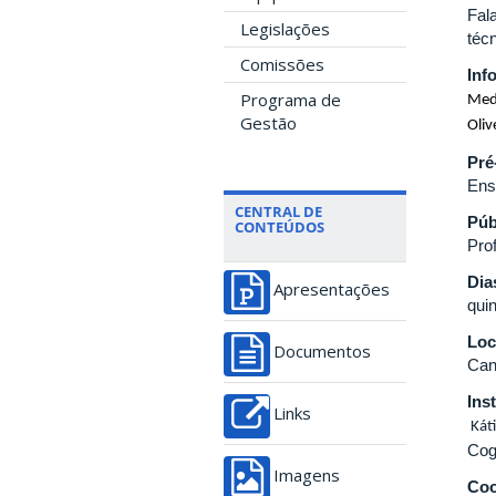
Fal
Legislações
téc
Comissões
Inf
Programa de
Medi
Gestão
Oli
Pré
Ens
CENTRAL DE
Púb
CONTEÚDOS
Pro
Dia
Apresentações
quin
Loc
Documentos
Can
Ins
Links
Káti
Cog
Imagens
Coo