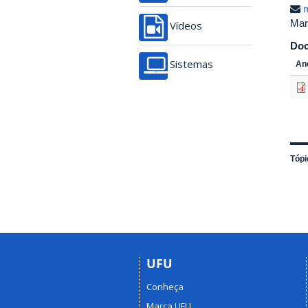
m
Mar
Vídeos
Do
An
Sistemas
Tópi
UFU
Conheça
Marca UFU