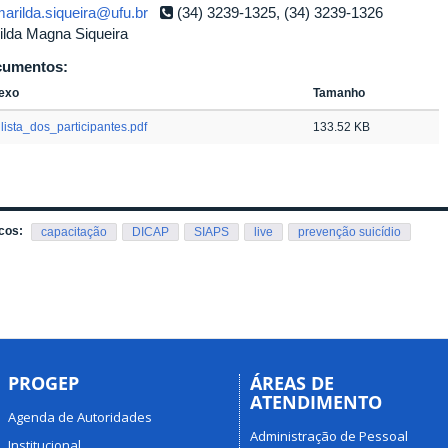
arilda.siqueira@ufu.br
(34) 3239-1325, (34) 3239-1326
ilda Magna Siqueira
cumentos:
exo
Tamanho
lista_dos_participantes.pdf
133.52 KB
cos:
capacitação
DICAP
SIAPS
live
prevenção suicídio
PROGEP
ÁREAS DE
ATENDIMENTO
Agenda de Autoridades
Administração de Pessoal
Institucional