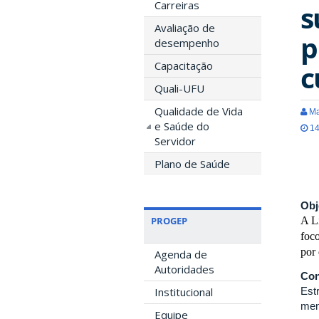
Carreiras
s
Avaliação de
p
desempenho
Capacitação
c
Quali-UFU
Qualidade de Vida
Ma
e Saúde do
14
Servidor
Plano de Saúde
Obj
PROGEP
A L
foco
por 
Agenda de
Autoridades
Con
Institucional
Est
men
Equipe