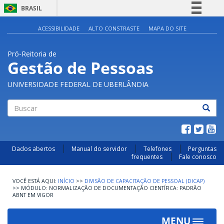
BRASIL
Simplifique!
ACESSIBILIDADE
ALTO CONSTRASTE
MAPA DO SITE
Comunica BR
Pró-Reitoria de
Participe
Gestão de Pessoas
Acesso à informação
UNIVERSIDADE FEDERAL DE UBERLÂNDIA
Legislação
Canais
Buscar
Dados abertos
Manual do servidor
Telefones
Perguntas
frequentes
Fale conosco
INÍCIO
>>
DIVISÃO DE CAPACITAÇÃO DE PESSOAL (DICAP)
>>
MÓDULO: NORMALIZAÇÃO DE DOCUMENTAÇÃO CIENTÍFICA: PADRÃO
ABNT EM VIGOR
MENU
Toggle