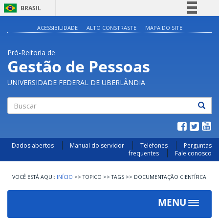
BRASIL
Simplifique!
ACESSIBILIDADE
ALTO CONSTRASTE
MAPA DO SITE
Comunica BR
Pró-Reitoria de
Participe
Gestão de Pessoas
Acesso à informação
UNIVERSIDADE FEDERAL DE UBERLÂNDIA
Legislação
Canais
Buscar
Dados abertos
Manual do servidor
Telefones
Perguntas
frequentes
Fale conosco
INÍCIO
>>
TOPICO
>>
TAGS
>>
DOCUMENTAÇÃO CIENTÍFICA
MENU
Toggle
navigat