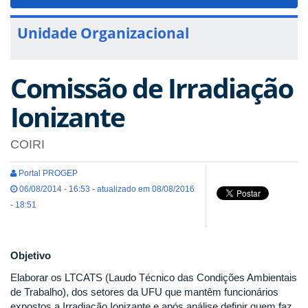
navigat
Unidade Organizacional
Comissão de Irradiação
Ionizante
COIRI
Portal PROGEP
06/08/2014 - 16:53 - atualizado em 08/08/2016
- 18:51
Objetivo
Elaborar os LTCATS (Laudo Técnico das Condições Ambientais
de Trabalho), dos setores da UFU que mantêm funcionários
expostos a Irradiação Ionizante e após análise definir quem faz