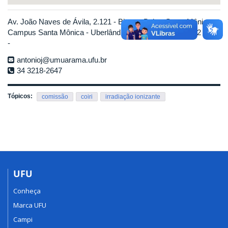
Av. João Naves de Ávila, 2.121 - Bloco - Bairro Santa Mônica
Campus Santa Mônica - Uberlândia-MG - CEP 38400-902
-
antonioj@umuarama.ufu.br
34 3218-2647
Tópicos:
comissão
coiri
irradiação ionizante
UFU
Conheça
Marca UFU
Campi