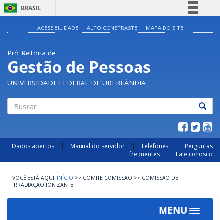
BRASIL
Simplifique!
ACESSIBILIDADE
ALTO CONSTRASTE
MAPA DO SITE
Comunica BR
Pró-Reitoria de
Participe
Gestão de Pessoas
Acesso à informação
UNIVERSIDADE FEDERAL DE UBERLÂNDIA
Legislação
Canais
Buscar
Dados abertos
Manual do servidor
Telefones
Perguntas
frequentes
Fale conosco
INÍCIO
>>
COMITE COMISSAO
>>
COMISSÃO DE
IRRADIAÇÃO IONIZANTE
MENU
Toggle