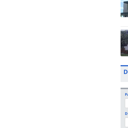
D
P
D