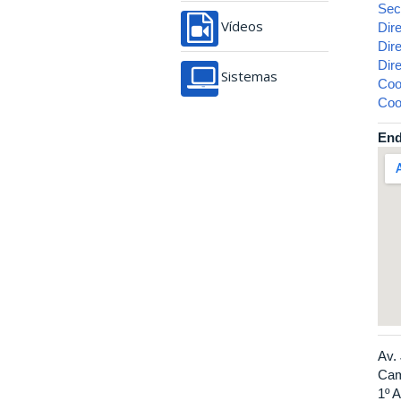
Sec
Vídeos
Dir
Dir
Dir
Sistemas
Coo
Coo
End
Av.
Cam
1º A