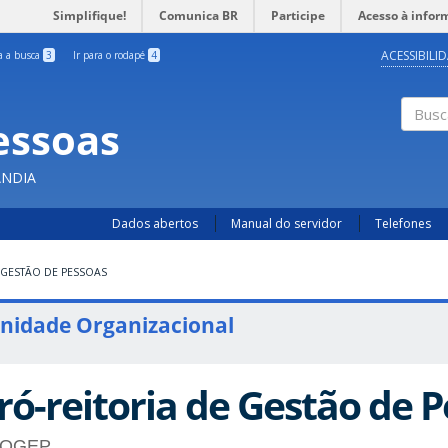
Simplifique!
Comunica BR
Participe
Acesso à infor
ACESSIBILI
ra a busca
3
Ir para o rodapé
4
essoas
Busc
ÂNDIA
Dados abertos
Manual do servidor
Telefones
 GESTÃO DE PESSOAS
nidade Organizacional
ró-reitoria de Gestão de 
OGEP