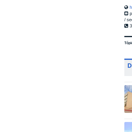
h
p
se
3
Tópi
D