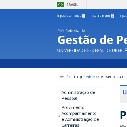
BRASIL
Ir para o conteúdo
1
Ir para o menu
2
Ir pa
Pró-Reitoria de
Gestão de P
UNIVERSIDADE FEDERAL DE UBERL
INÍCIO
>>
PRÓ-REITORIA DE
U
Administração de
Pessoal
Provimento,
P
Acompanhamento
e Administração de
Carreiras
PR