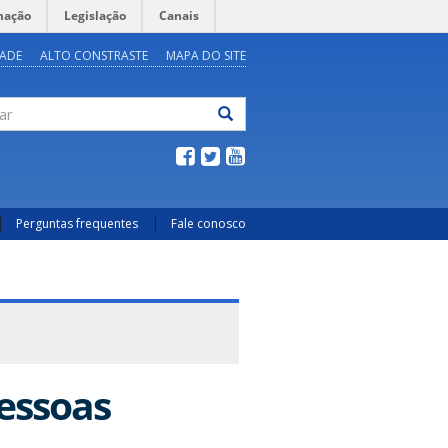
mação
Legislação
Canais
DADE
ALTO CONSTRASTE
MAPA DO SITE
ar
Perguntas frequentes
Fale conosco
Pessoas