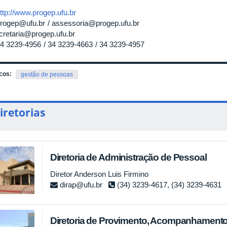
ttp://www.progep.ufu.br
rogep@ufu.br
assessoria@progep.ufu.br
cretaria@progep.ufu.br
4 3239-4956
34 3239-4663
34 3239-4957
cos:
gestão de pessoas
iretorias
Diretoria de Administração de Pessoal
Diretor Anderson Luis Firmino
dirap@ufu.br
(34) 3239-4617, (34) 3239-4631
Diretoria de Provimento, Acompanhamento