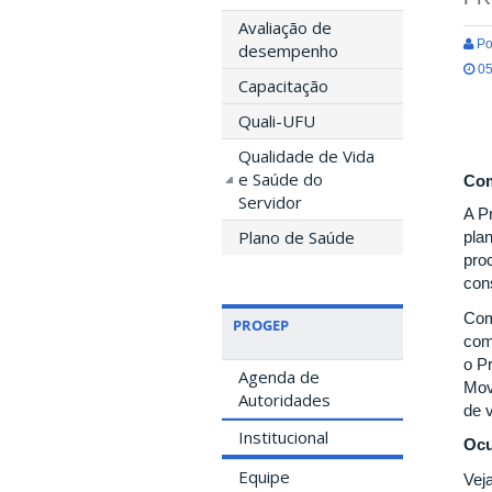
Avaliação de
Po
desempenho
05
Capacitação
Quali-UFU
Qualidade de Vida
e Saúde do
Com
Servidor
A P
Plano de Saúde
pla
pro
con
Com
PROGEP
com
o P
Agenda de
Mov
Autoridades
de 
Institucional
Ocu
Equipe
Vej