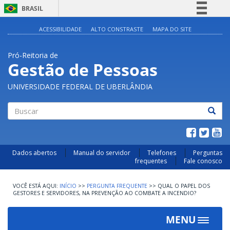
BRASIL
Simplifique!
ACESSIBILIDADE
ALTO CONSTRASTE
MAPA DO SITE
Comunica BR
Pró-Reitoria de
Participe
Gestão de Pessoas
Acesso à informação
UNIVERSIDADE FEDERAL DE UBERLÂNDIA
Legislação
Canais
Buscar
Dados abertos
Manual do servidor
Telefones
Perguntas
frequentes
Fale conosco
INÍCIO
>>
PERGUNTA FREQUENTE
>>
QUAL O PAPEL DOS
GESTORES E SERVIDORES, NA PREVENÇÃO AO COMBATE A INCENDIO?
MENU
Toggle