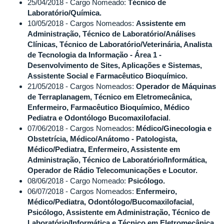
25/04/2018 - Cargo Nomeado:
Técnico de
Laboratório/Química.
10/05/2018 - Cargos Nomeados:
Assistente em
Administração, Técnico de Laboratório/Análises
Clínicas, Técnico de Laboratório/Veterinária, Analista
de Tecnologia da Informação - Área 1 -
Desenvolvimento de Sites, Aplicações e Sistemas,
Assistente Social e Farmacêutico Bioquímico.
21/05/2018 - Cargos Nomeados:
Operador de Máquinas
de Terraplanagem, Técnico em Eletromecânica,
Enfermeiro, Farmacêutico Bioquímico, Médico
Pediatra e Odontólogo Bucomaxilofacial
.
07/06/2018 - Cargos Nomeados:
Médico/Ginecologia e
Obstetrícia, Médico/Anátomo - Patologista,
Médico/Pediatra, Enfermeiro, Assistente em
Administração, Técnico de Laboratório/Informática,
Operador de Rádio Telecomunicações e Locutor.
08/06/2018 - Cargo Nomeado:
Psicólogo.
06/07/2018 - Cargos Nomeados:
Enfermeiro,
Médico/Pediatra, Odontólogo/Bucomaxilofacial,
Psicólogo, Assistente em Administração, Técnico de
Laboratório/Informática e Técnico em Eletromecânica.