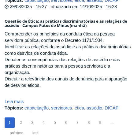
Tópicos:
capacitação
,
servidores
,
ética
,
assédio
,
DICAP
29/08/2025 - 15:37 - atualizado em 14/10/2025 - 16:28
Questão de Ética: as práticas discriminatórias e as relações de
assédio - Campus Patos de Minas (manhã)
Compreender os princípios da conduta ética da pessoa
servidora pública, conforme o Decreto 1171/1994.
Identificar as relações de assédio e as práticas discriminatórias
como desvios de conduta ética.
Debater as consequências das relações de assédio e das
práticas discriminatórias para a pessoa servidora e a
organização.
Discutir a relevância dos canais de denúncia para a apuração
de desvios éticos.
Leia mais
Tópicos:
capacitação
,
servidores
,
ética
,
assédio
,
DICAP
1
2
3
4
5
6
7
8
9
…
próximo
last