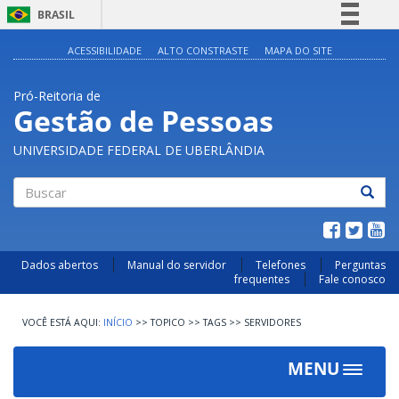
BRASIL
Simplifique!
ACESSIBILIDADE
ALTO CONSTRASTE
MAPA DO SITE
Comunica BR
Pró-Reitoria de
Participe
Gestão de Pessoas
Acesso à informação
UNIVERSIDADE FEDERAL DE UBERLÂNDIA
Legislação
Canais
Buscar
Dados abertos
Manual do servidor
Telefones
Perguntas
frequentes
Fale conosco
INÍCIO
>>
TOPICO
>>
TAGS
>>
SERVIDORES
MENU
Toggle
navigat