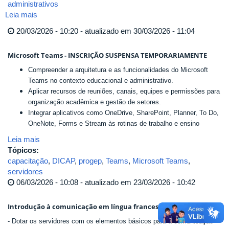
administrativos
Leia mais
sobre
Boletim
20/03/2026 - 10:20 - atualizado em 30/03/2026 - 11:04
de
Nomeação
Microsoft Teams - INSCRIÇÃO SUSPENSA TEMPORARIAMENTE
-
2018
Compreender a arquitetura e as funcionalidades do Microsoft
Teams no contexto educacional e administrativo.
Aplicar recursos de reuniões, canais, equipes e permissões para
organização acadêmica e gestão de setores.
Integrar aplicativos como OneDrive, SharePoint, Planner, To Do,
OneNote, Forms e Stream às rotinas de trabalho e ensino
Leia mais
Tópicos:
capacitação
,
DICAP
,
progep
,
Teams
,
Microsoft Teams
,
servidores
06/03/2026 - 10:08 - atualizado em 23/03/2026 - 10:42
Introdução à comunicação em língua francesa
- Dotar os servidores com os elementos básicos para a comunicação