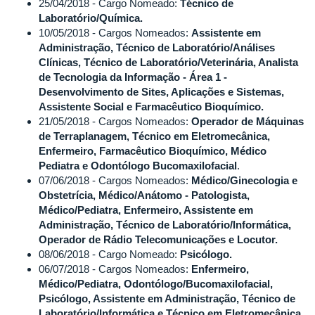
25/04/2018 - Cargo Nomeado:
Técnico de
Laboratório/Química.
10/05/2018 - Cargos Nomeados:
Assistente em
Administração, Técnico de Laboratório/Análises
Clínicas, Técnico de Laboratório/Veterinária, Analista
de Tecnologia da Informação - Área 1 -
Desenvolvimento de Sites, Aplicações e Sistemas,
Assistente Social e Farmacêutico Bioquímico.
21/05/2018 - Cargos Nomeados:
Operador de Máquinas
de Terraplanagem, Técnico em Eletromecânica,
Enfermeiro, Farmacêutico Bioquímico, Médico
Pediatra e Odontólogo Bucomaxilofacial
.
07/06/2018 - Cargos Nomeados:
Médico/Ginecologia e
Obstetrícia, Médico/Anátomo - Patologista,
Médico/Pediatra, Enfermeiro, Assistente em
Administração, Técnico de Laboratório/Informática,
Operador de Rádio Telecomunicações e Locutor.
08/06/2018 - Cargo Nomeado:
Psicólogo.
06/07/2018 - Cargos Nomeados:
Enfermeiro,
Médico/Pediatra, Odontólogo/Bucomaxilofacial,
Psicólogo, Assistente em Administração, Técnico de
Laboratório/Informática e Técnico em Eletromecânica.