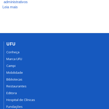
administrativos
Leia mais
sobre
Boletim
de
Nomeação
-
2018
UFU
Conheça
Marca UFU
Campi
Mobilidade
Bibliotecas
Restaurantes
Editora
Hospital de Clínicas
Fundações