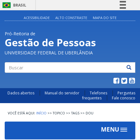
BRASIL
Simplifique!
ACESSIBILIDADE
ALTO CONSTRASTE
MAPA DO SITE
Comunica BR
Pró-Reitoria de
Participe
Gestão de Pessoas
Acesso à informação
UNIVERSIDADE FEDERAL DE UBERLÂNDIA
Legislação
Canais
Buscar
Dados abertos
Manual do servidor
Telefones
Perguntas
frequentes
Fale conosco
INÍCIO
>>
TOPICO
>>
TAGS
>>
DOU
MENU
Toggle
navigat