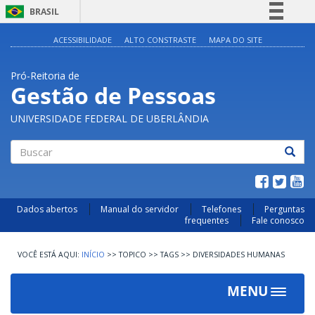
BRASIL
Simplifique!
ACESSIBILIDADE
ALTO CONSTRASTE
MAPA DO SITE
Comunica BR
Pró-Reitoria de
Participe
Gestão de Pessoas
Acesso à informação
UNIVERSIDADE FEDERAL DE UBERLÂNDIA
Legislação
Canais
Buscar
Dados abertos
Manual do servidor
Telefones
Perguntas
frequentes
Fale conosco
INÍCIO
>>
TOPICO
>>
TAGS
>>
DIVERSIDADES HUMANAS
MENU
Toggle
navigat