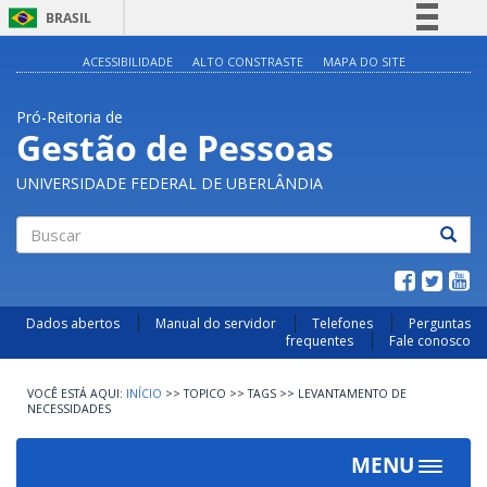
BRASIL
Simplifique!
ACESSIBILIDADE
ALTO CONSTRASTE
MAPA DO SITE
Comunica BR
Pró-Reitoria de
Participe
Gestão de Pessoas
Acesso à informação
UNIVERSIDADE FEDERAL DE UBERLÂNDIA
Legislação
Canais
Buscar
Dados abertos
Manual do servidor
Telefones
Perguntas
frequentes
Fale conosco
INÍCIO
>>
TOPICO
>>
TAGS
>>
LEVANTAMENTO DE
NECESSIDADES
MENU
Toggle