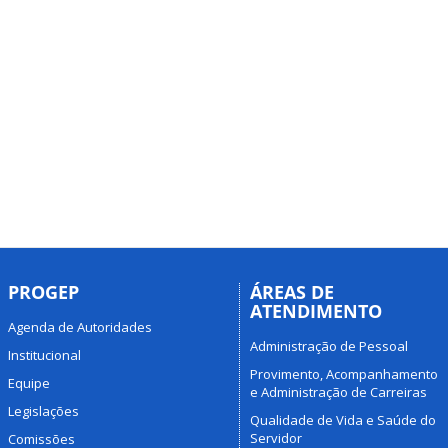
PROGEP
ÁREAS DE
ATENDIMENTO
Agenda de Autoridades
Administração de Pessoal
Institucional
Provimento, Acompanhamento
Equipe
e Administração de Carreiras
Legislações
Qualidade de Vida e Saúde do
Servidor
Comissões