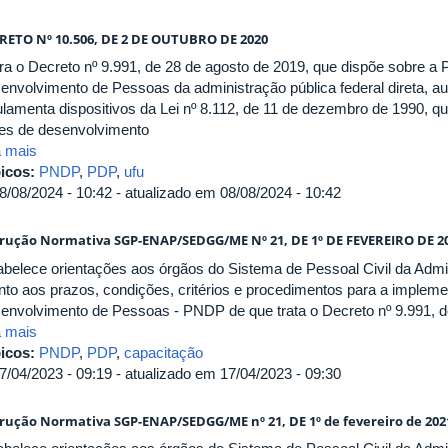
RETO Nº 10.506, DE 2 DE OUTUBRO DE 2020
era o Decreto nº 9.991, de 28 de agosto de 2019, que dispõe sobre a P
envolvimento de Pessoas da administração pública federal direta, aut
ulamenta dispositivos da Lei nº 8.112, de 11 de dezembro de 1990, q
es de desenvolvimento
a mais
icos:
PNDP
,
PDP
,
ufu
8/08/2024 - 10:42 - atualizado em 08/08/2024 - 10:42
trução Normativa SGP-ENAP/SEDGG/ME Nº 21, DE 1º DE FEVEREIRO DE 2
abelece orientações aos órgãos do Sistema de Pessoal Civil da Admi
nto aos prazos, condições, critérios e procedimentos para a impleme
envolvimento de Pessoas - PNDP de que trata o Decreto nº 9.991, d
a mais
icos:
PNDP
,
PDP
,
capacitação
7/04/2023 - 09:19 - atualizado em 17/04/2023 - 09:30
trução Normativa SGP-ENAP/SEDGG/ME nº 21, DE 1º de fevereiro de 202