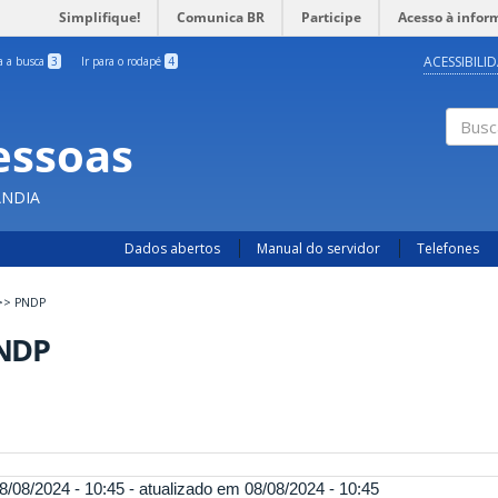
Simplifique!
Comunica BR
Participe
Acesso à infor
ACESSIBILI
ra a busca
3
Ir para o rodapé
4
essoas
Busc
ÂNDIA
Dados abertos
Manual do servidor
Telefones
>>
PNDP
NDP
8/08/2024 - 10:45 - atualizado em 08/08/2024 - 10:45