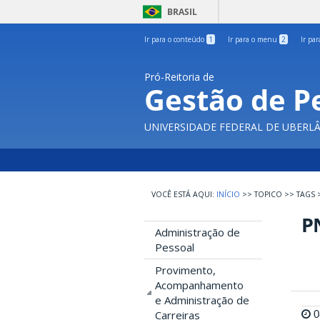
BRASIL
Ir para o conteúdo
1
Ir para o menu
2
Ir pa
Pró-Reitoria de
Gestão de P
UNIVERSIDADE FEDERAL DE UBERL
INÍCIO
>>
TOPICO
>>
TAGS
P
Administração de
Pessoal
Provimento,
Acompanhamento
e Administração de
0
Carreiras