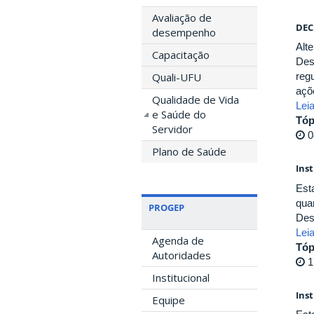
Avaliação de
DEC
desempenho
Alt
Capacitação
Des
Quali-UFU
reg
açõ
Qualidade de Vida
Lei
e Saúde do
Tóp
Servidor
0
Plano de Saúde
Ins
Est
qua
PROGEP
Des
Lei
Agenda de
Tóp
Autoridades
1
Institucional
Ins
Equipe