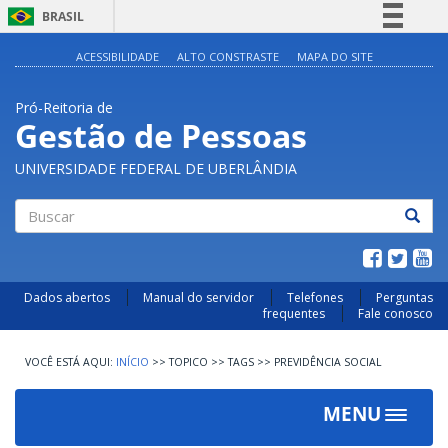
BRASIL
Simplifique!
ACESSIBILIDADE
ALTO CONSTRASTE
MAPA DO SITE
Comunica BR
Pró-Reitoria de
Participe
Gestão de Pessoas
Acesso à informação
UNIVERSIDADE FEDERAL DE UBERLÂNDIA
Legislação
Canais
Buscar
Dados abertos
Manual do servidor
Telefones
Perguntas
frequentes
Fale conosco
INÍCIO
>>
TOPICO
>>
TAGS
>>
PREVIDÊNCIA SOCIAL
MENU
Toggle
navigat