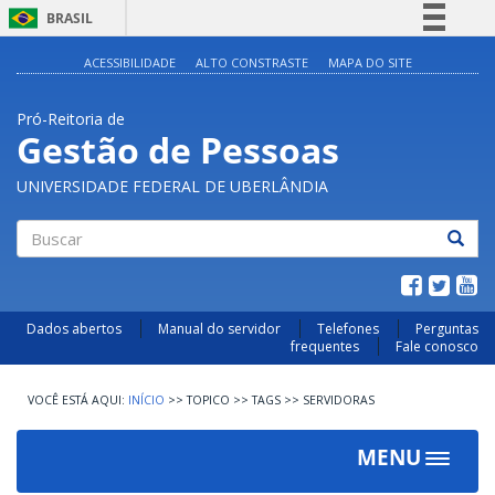
BRASIL
Simplifique!
ACESSIBILIDADE
ALTO CONSTRASTE
MAPA DO SITE
Comunica BR
Pró-Reitoria de
Participe
Gestão de Pessoas
Acesso à informação
UNIVERSIDADE FEDERAL DE UBERLÂNDIA
Legislação
Canais
Buscar
Dados abertos
Manual do servidor
Telefones
Perguntas
frequentes
Fale conosco
INÍCIO
>>
TOPICO
>>
TAGS
>>
SERVIDORAS
MENU
Toggle
navigat