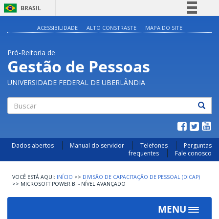
BRASIL
Simplifique!
ACESSIBILIDADE
ALTO CONSTRASTE
MAPA DO SITE
Comunica BR
Pró-Reitoria de
Participe
Gestão de Pessoas
Acesso à informação
UNIVERSIDADE FEDERAL DE UBERLÂNDIA
Legislação
Canais
Buscar
Dados abertos
Manual do servidor
Telefones
Perguntas
frequentes
Fale conosco
INÍCIO
>>
DIVISÃO DE CAPACITAÇÃO DE PESSOAL (DICAP)
>>
MICROSOFT POWER BI - NÍVEL AVANÇADO
MENU
Toggle