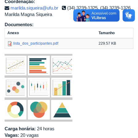
Coordenação:
marilda.siqueira@ufu.br
(34) 3239-1325, (34) 3239-1326
Marilda Magna Siqueira
Documentos:
Anexo
Tamanho
lista_dos_participantes.pdf
229.57 KB
Carga horária:
24 horas
Vagas:
20 vagas