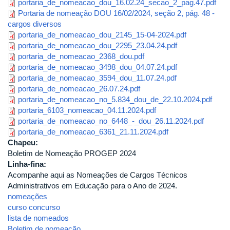
portaria_de_nomeacao_dou_16.02.24_secao_2_pag.47.pdf
Portaria de nomeação DOU 16/02/2024, seção 2, pág. 48 -
cargos diversos
portaria_de_nomeacao_dou_2145_15-04-2024.pdf
portaria_de_nomeacao_dou_2295_23.04.24.pdf
portaria_de_nomeacao_2368_dou.pdf
portaria_de_nomeacao_3498_dou_04.07.24.pdf
portaria_de_nomeacao_3594_dou_11.07.24.pdf
portaria_de_nomeacao_26.07.24.pdf
portaria_de_nomeacao_no_5.834_dou_de_22.10.2024.pdf
portaria_6103_nomeacao_04.11.2024.pdf
portaria_de_nomeacao_no_6448_-_dou_26.11.2024.pdf
portaria_de_nomeacao_6361_21.11.2024.pdf
Chapeu:
Boletim de Nomeação PROGEP 2024
Linha-fina:
Acompanhe aqui as Nomeações de Cargos Técnicos
Administrativos em Educação para o Ano de 2024.
nomeações
curso concurso
lista de nomeados
Boletim de nomeação