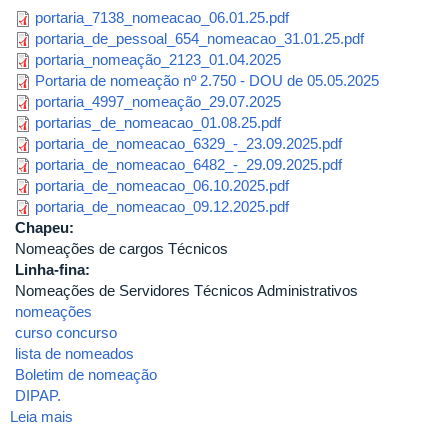
portaria_7138_nomeacao_06.01.25.pdf
portaria_de_pessoal_654_nomeacao_31.01.25.pdf
portaria_nomeação_2123_01.04.2025
Portaria de nomeação nº 2.750 - DOU de 05.05.2025
portaria_4997_nomeação_29.07.2025
portarias_de_nomeacao_01.08.25.pdf
portaria_de_nomeacao_6329_-_23.09.2025.pdf
portaria_de_nomeacao_6482_-_29.09.2025.pdf
portaria_de_nomeacao_06.10.2025.pdf
portaria_de_nomeacao_09.12.2025.pdf
Chapeu:
Nomeações de cargos Técnicos
Linha-fina:
Nomeações de Servidores Técnicos Administrativos
nomeações
curso concurso
lista de nomeados
Boletim de nomeação
DIPAP.
Leia mais
sobre
Boletim