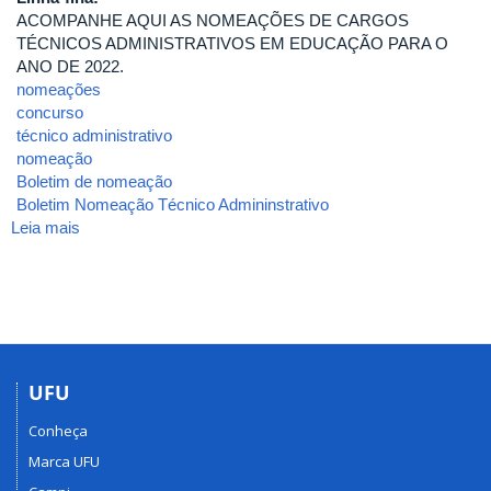
ACOMPANHE AQUI AS NOMEAÇÕES DE CARGOS
TÉCNICOS ADMINISTRATIVOS EM EDUCAÇÃO PARA O
ANO DE 2022.
nomeações
concurso
técnico administrativo
nomeação
Boletim de nomeação
Boletim Nomeação Técnico Admininstrativo
Leia mais
sobre
Boletim
de
Nomeação
-
2022
UFU
Conheça
Marca UFU