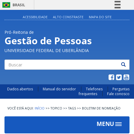
BRASIL
Simplifique!
ACESSIBILIDADE
ALTO CONSTRASTE
MAPA DO SITE
Comunica BR
Pró-Reitoria de
Participe
Gestão de Pessoas
Acesso à informação
UNIVERSIDADE FEDERAL DE UBERLÂNDIA
Legislação
Canais
Buscar
Dados abertos
Manual do servidor
Telefones
Perguntas
frequentes
Fale conosco
INÍCIO
>>
TOPICO
>>
TAGS
>>
BOLETIM DE NOMEAÇÃO
MENU
Toggle
navigat