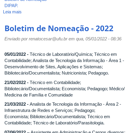
DIPAP.
Leia mais
sobre
Boletim
de
Boletim de Nomeação - 2022
Nomeação
2024
Enviado por
renatocesar@ufu.br
em qua, 05/01/2022 - 08:36
05/01/2022 -
Técnico de Laboratório/Química; Técnico em
Contabilidade; Analista de Tecnologia da Informação - Área 1 -
Desenvolvimento de Sites, Aplicações e Sistemas;
Bibliotecário/Documentalista; Nutricionista; Pedagogo.
21/02/2022 -
Técnico em Contabilidade;
Bibliotecário/Documentalista; Economista; Pedagogo; Médico/
Medicina de Família e Comunidade
21/03/2022 -
Analista de Tecnologia da Informação - Área 2 -
Infraestrutura de Redes e Serviços; Pedagogo;
Economista; Bibliotecário/Documentalista; Técnico em
Contabilidade; Técnico de Laboratório/Parasitologia.
07/06/2022
– Assistente em Administração e Cargos diversos: