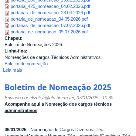
portaria_425_nomeacao_04.02.2026.pdf
portarias_de_nomeacao_28.04.2026.pdf
portaria_de_nomeacao_04.05.2026.pdf
portarias_de_nomeacao_07.07.2026.pdf
portaria_de_nomeacao_09.07.2026.pdf
Chapeu:
Boletim de Nomeações 2026
Linha-fina:
Nomeações de cargos Técnicos Administrativos
Boletim de nomeação
Leia mais
sobre
Boletim
de
Boletim de Nomeação 2025
Nomeações
2026
Enviado por
elizetea@ufu.br
em ter, 07/01/2025 - 10:30
Acompanhe aqui a Nomeação dos cargos técnicos
administrativos
:
06/01/2025
- Nomeação de Cargos Diversos: Téc.
Laboratório/Anatomia Humana, Téc. Laboratório/Geodésia, Téc.