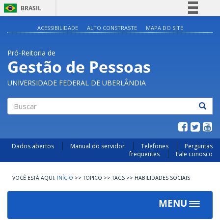
BRASIL
Simplifique!
ACESSIBILIDADE
ALTO CONSTRASTE
MAPA DO SITE
Comunica BR
Pró-Reitoria de
Participe
Gestão de Pessoas
Acesso à informação
UNIVERSIDADE FEDERAL DE UBERLÂNDIA
Legislação
Canais
Buscar
Dados abertos
Manual do servidor
Telefones
Perguntas
frequentes
Fale conosco
INÍCIO
>>
TOPICO
>>
TAGS
>>
HABILIDADES SOCIAIS
MENU
Toggle
navigat