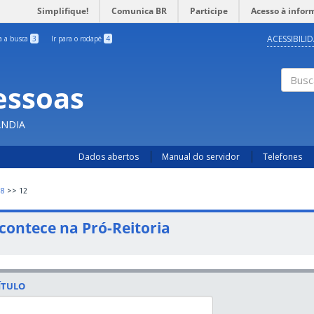
Simplifique!
Comunica BR
Participe
Acesso à infor
ACESSIBILI
ra a busca
3
Ir para o rodapé
4
essoas
Busc
ÂNDIA
Dados abertos
Manual do servidor
Telefones
18
>>
12
contece na Pró-Reitoria
ÍTULO