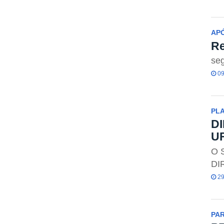
AP
Re
seg
09
PL
DI
U
O S
DIR
29
PA