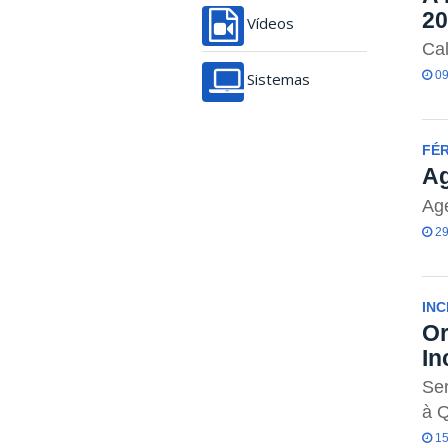
20
Vídeos
Cal
09
Sistemas
FÉ
Ag
Ag
29
INC
Or
In
Ser
à Q
15