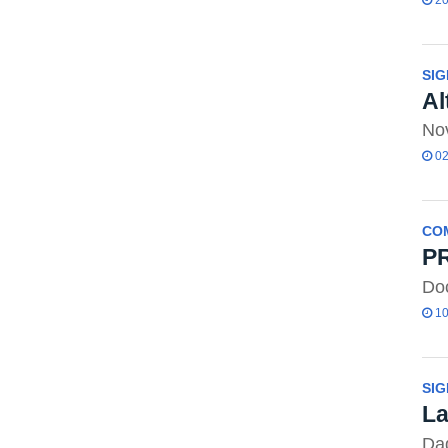
SIG
Al
Nov
02
CO
PR
Doc
10
SIG
La
Dad