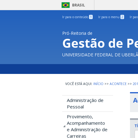
BRASIL
Ir para o conteúdo
1
Ir para o menu
2
Ir pa
Pró-Reitoria de
Gestão de P
UNIVERSIDADE FEDERAL DE UBERL
INÍCIO
>>
ACONTECE
>>
20
A
Administração de
Pessoal
Provimento,
Acompanhamento
T
e Administração de
Carreiras