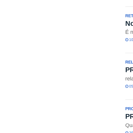
RE
No
É n
10
RE
PR
rel
05
PRO
PR
Qu
20