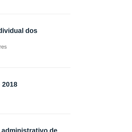
ividual dos
res
 2018
administrativo de