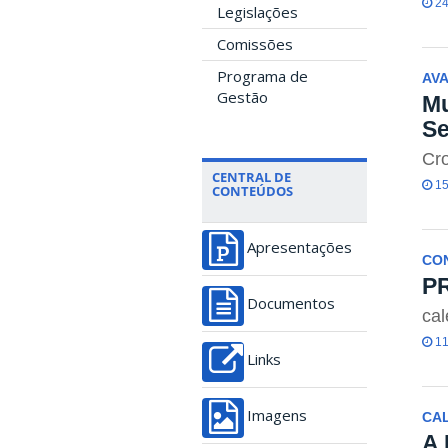
24
Legislações
Comissões
Programa de
AVA
Gestão
Mu
Se
Cro
CENTRAL DE
15
CONTEÚDOS
Apresentações
CON
PR
Documentos
cal
11
Links
Imagens
CAL
A 