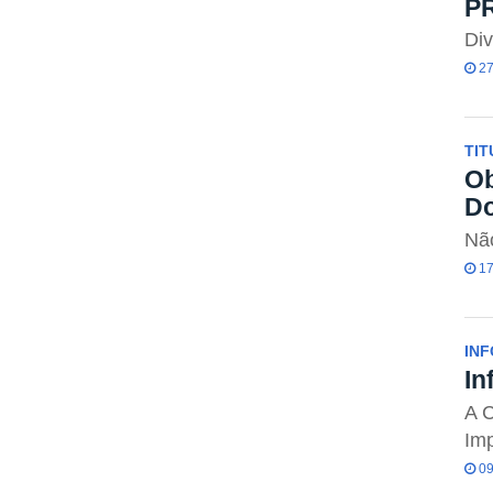
PR
Div
27
TI
Ob
Do
Não
17
IN
In
A 
Im
09