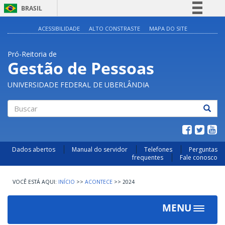
BRASIL
Simplifique!
ACESSIBILIDADE
ALTO CONSTRASTE
MAPA DO SITE
Comunica BR
Pró-Reitoria de
Participe
Gestão de Pessoas
Acesso à informação
UNIVERSIDADE FEDERAL DE UBERLÂNDIA
Legislação
Canais
Buscar
Dados abertos
Manual do servidor
Telefones
Perguntas
frequentes
Fale conosco
INÍCIO
>>
ACONTECE
>>
2024
MENU
Toggle
navigat