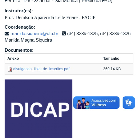
Ferreira, 126 - 3º andar - Sta Mônica ( Prédio da FAU).
Instrutor(es):
Prof. Denilson Aparecida Leite Freire - FACIP
Coordenação:
marilda.siqueira@ufu.br
(34) 3239-1325, (34) 3239-1326
Marilda Magna Siqueira
Documentos:
Anexo
Tamanho
divulgacao_lista_de_inscritos.pdf
360.14 KB