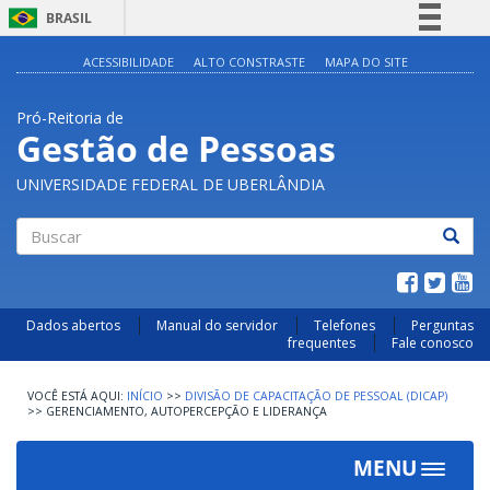
BRASIL
Simplifique!
ACESSIBILIDADE
ALTO CONSTRASTE
MAPA DO SITE
Comunica BR
Pró-Reitoria de
Participe
Gestão de Pessoas
Acesso à informação
UNIVERSIDADE FEDERAL DE UBERLÂNDIA
Legislação
Canais
Buscar
Dados abertos
Manual do servidor
Telefones
Perguntas
frequentes
Fale conosco
INÍCIO
>>
DIVISÃO DE CAPACITAÇÃO DE PESSOAL (DICAP)
>>
GERENCIAMENTO, AUTOPERCEPÇÃO E LIDERANÇA
MENU
Toggle