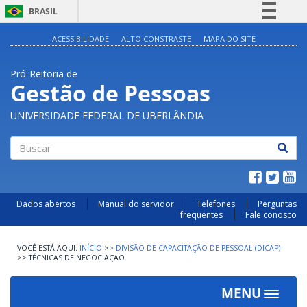
BRASIL
Simplifique!
ACESSIBILIDADE
ALTO CONSTRASTE
MAPA DO SITE
Comunica BR
Pró-Reitoria de
Participe
Gestão de Pessoas
Acesso à informação
UNIVERSIDADE FEDERAL DE UBERLÂNDIA
Legislação
Canais
Buscar
Dados abertos
Manual do servidor
Telefones
Perguntas
frequentes
Fale conosco
INÍCIO
>>
DIVISÃO DE CAPACITAÇÃO DE PESSOAL (DICAP)
>>
TÉCNICAS DE NEGOCIAÇÃO
MENU
Toggle