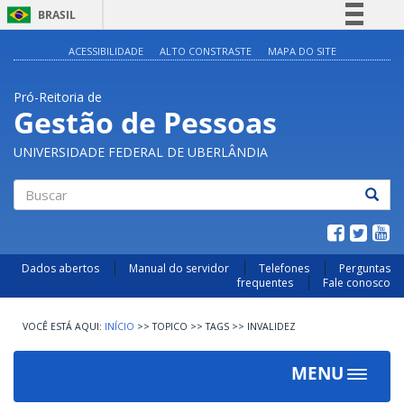
BRASIL
Simplifique!
ACESSIBILIDADE
ALTO CONSTRASTE
MAPA DO SITE
Comunica BR
Pró-Reitoria de
Participe
Gestão de Pessoas
Acesso à informação
UNIVERSIDADE FEDERAL DE UBERLÂNDIA
Legislação
Canais
Buscar
Dados abertos
Manual do servidor
Telefones
Perguntas
frequentes
Fale conosco
INÍCIO
>>
TOPICO
>>
TAGS
>>
INVALIDEZ
MENU
Toggle
navigat