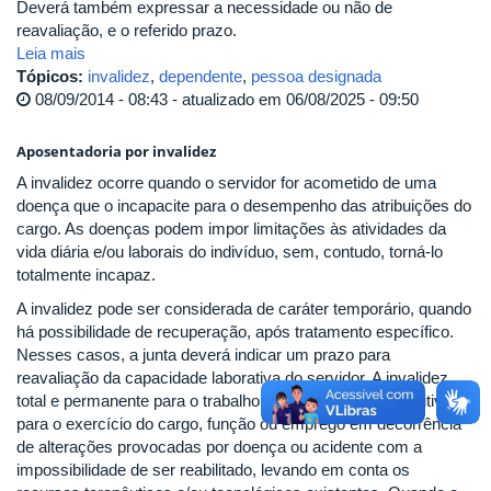
Deverá também expressar a necessidade ou não de
reavaliação, e o referido prazo.
Leia mais
Tópicos:
invalidez
,
dependente
,
pessoa designada
08/09/2014 - 08:43 - atualizado em 06/08/2025 - 09:50
Aposentadoria por invalidez
A invalidez ocorre quando o servidor for acometido de uma
doença que o incapacite para o desempenho das atribuições do
cargo. As doenças podem impor limitações às atividades da
vida diária e/ou laborais do indivíduo, sem, contudo, torná-lo
totalmente incapaz.
A invalidez pode ser considerada de caráter temporário, quando
há possibilidade de recuperação, após tratamento específico.
Nesses casos, a junta deverá indicar um prazo para
reavaliação da capacidade laborativa do servidor. A invalidez
total e permanente para o trabalho é a incapacidade definitiva
para o exercício do cargo, função ou emprego em decorrência
de alterações provocadas por doença ou acidente com a
impossibilidade de ser reabilitado, levando em conta os