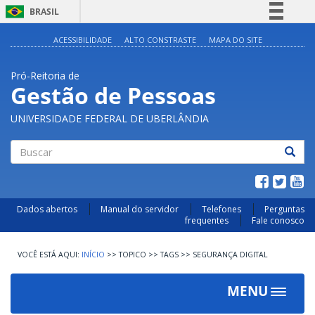
BRASIL
Simplifique!
ACESSIBILIDADE
ALTO CONSTRASTE
MAPA DO SITE
Comunica BR
Pró-Reitoria de
Participe
Gestão de Pessoas
Acesso à informação
UNIVERSIDADE FEDERAL DE UBERLÂNDIA
Legislação
Canais
Buscar
Dados abertos
Manual do servidor
Telefones
Perguntas
frequentes
Fale conosco
INÍCIO
>>
TOPICO
>>
TAGS
>>
SEGURANÇA DIGITAL
MENU
Toggle
navigat