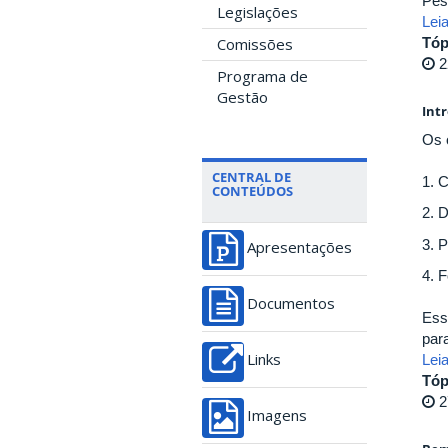
Pes
Legislações
Lei
Comissões
Tóp
2
Programa de
Gestão
Int
Os 
CENTRAL DE
1. 
CONTEÚDOS
2. D
3. P
Apresentações
4. 
Documentos
Ess
par
Lei
Links
Tóp
2
Imagens