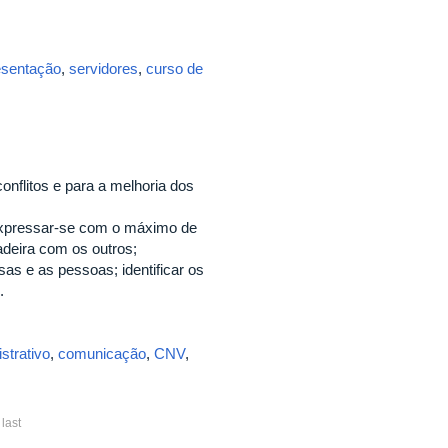
esentação
,
servidores
,
curso de
nflitos e para a melhoria dos
expressar-se com o máximo de
deira com os outros;
as e as pessoas; identificar os
.
strativo
,
comunicação
,
CNV
,
last