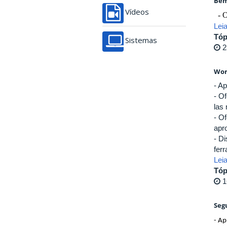
Bem
Vídeos
- 
Lei
Tóp
Sistemas
2
Wor
- A
- O
las 
- O
apr
- D
fer
Lei
Tóp
1
Seg
- Ap