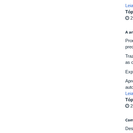
Lei
Tóp
2
A a
Pro
pre
Tra
as 
Exp
Apr
aut
Lei
Tóp
2
Com
Des