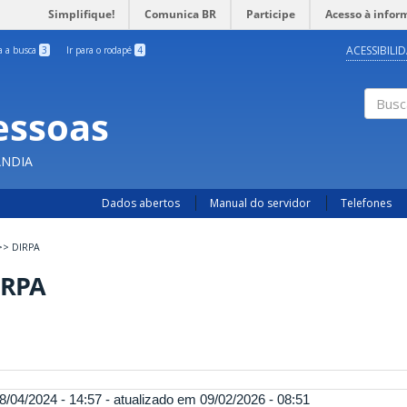
Simplifique!
Comunica BR
Participe
Acesso à infor
ACESSIBILI
ra a busca
3
Ir para o rodapé
4
essoas
Busc
ÂNDIA
Dados abertos
Manual do servidor
Telefones
>>
DIRPA
IRPA
8/04/2024 - 14:57 - atualizado em 09/02/2026 - 08:51