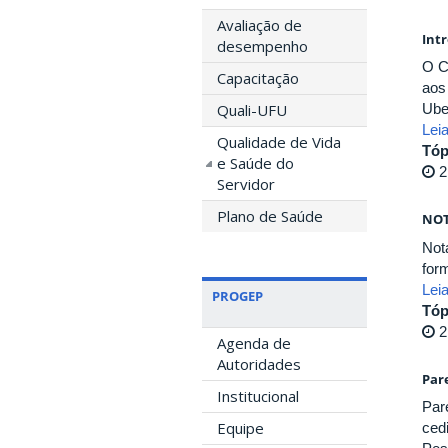
Avaliação de
Int
desempenho
O C
Capacitação
aos
Quali-UFU
Ube
Lei
Qualidade de Vida
Tóp
e Saúde do
2
Servidor
Plano de Saúde
NOT
Not
for
Lei
PROGEP
Tóp
2
Agenda de
Autoridades
Par
Institucional
Par
Equipe
ced