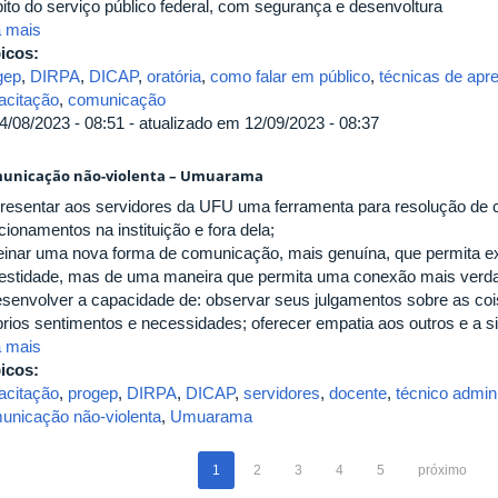
ito do serviço público federal, com segurança e desenvoltura
a mais
icos:
gep
,
DIRPA
,
DICAP
,
oratória
,
como falar em público
,
técnicas de apr
acitação
,
comunicação
4/08/2023 - 08:51 - atualizado em 12/09/2023 - 08:37
unicação não-violenta – Umuarama
presentar aos servidores da UFU uma ferramenta para resolução de co
cionamentos na instituição e fora dela;
reinar uma nova forma de comunicação, mais genuína, que permita 
estidade, mas de uma maneira que permita uma conexão mais verda
esenvolver a capacidade de: observar seus julgamentos sobre as cois
prios sentimentos e necessidades; oferecer empatia aos outros e a si
a mais
icos:
acitação
,
progep
,
DIRPA
,
DICAP
,
servidores
,
docente
,
técnico admini
unicação não-violenta
,
Umuarama
1
2
3
4
5
próximo