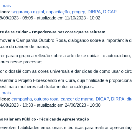
a mais
icos:
segurança digital
,
capacitação
,
progep
,
DIRPA
,
DICAP
9/09/2023 - 09:05 - atualizado em 11/10/2023 - 10:02
rte de se cuidar – Empodere-se nas cores que te reluzem
mover a Campanha Outubro Rosa, dialogando sobre a importância da
coce do câncer de mama;
zer para o grupo a reflexão sobre a arte de se cuidar - o autocuida
cores nesse processo;
or o dossiê com as cores universais e dar dicas de como usar o círc
esentar o Projeto Florescendo em Cura, cuja finalidade é proporciona
oestima a mulheres sob tratamentos oncológicos.
a mais
icos:
campanha
,
outubro rosa
,
cancer de mama
,
DICAP
,
DIRPA
,
di
4/08/2023 - 10:33 - atualizado em 24/08/2023 - 10:38
o Falar em Público - Técnicas de Apresentação
envolver habilidades emocionais e técnicas para realizar apresentaçõ