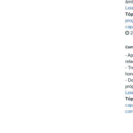
âmb
Lei
Tóp
pro
cap
2
Com
- A
rela
- T
hon
- D
pró
Lei
Tóp
cap
com