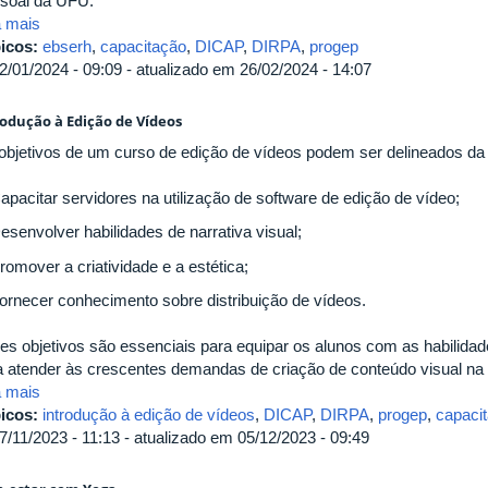
soal da UFU.
a mais
icos:
ebserh
,
capacitação
,
DICAP
,
DIRPA
,
progep
2/01/2024 - 09:09 - atualizado em 26/02/2024 - 14:07
rodução à Edição de Vídeos
objetivos de um curso de edição de vídeos podem ser delineados da
Capacitar servidores na utilização de software de edição de vídeo;
esenvolver habilidades de narrativa visual;
romover a criatividade e a estética;
Fornecer conhecimento sobre distribuição de vídeos.
es objetivos são essenciais para equipar os alunos com as habilid
a atender às crescentes demandas de criação de conteúdo visual na
a mais
icos:
introdução à edição de vídeos
,
DICAP
,
DIRPA
,
progep
,
capaci
7/11/2023 - 11:13 - atualizado em 05/12/2023 - 09:49