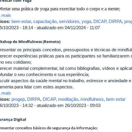
-estar com Yoga
Ofertar uma prática de yoga para exercitar todo o corpo e a mente;
a mais
icos:
bem-estar
,
capacitação
,
servidores
,
yoga
,
DICAP
,
DIRPA
,
pro
5/10/2023 - 18:14 - atualizado em 04/11/2024 - 11:07
kshop de Mindfulness (Remoto)
presentar os principais conceitos, pressupostos e técnicas de mindfu
ferecer experiências práticas para os participantes se familiarizarem
no seu cotidiano;
ferecer material complementar, tal como bibliografias, vídeos e aplic
ofundar o seu conhecimento e sua experiência;
iscutir aspectos da saúde mental no trabalho, estresse e ansiedade
ramenta para lidar com estes aspectos.
a mais
icos:
progep
,
DIRPA
,
DICAP
,
meditação
,
mindfulness
,
bem estar
6/10/2023 - 14:32 - atualizado em 26/10/2023 - 09:03
urança Digital
resentar conceitos básicos de segurança da informação;