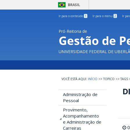
BRASIL
Ir para o conteúdo
1
Ir para o menu
2
Ir pa
Pró-Reitoria de
Gestão de P
UNIVERSIDADE FEDERAL DE UBERL
INÍCIO
>>
TOPICO
>>
TAGS
D
Administração de
Pessoal
Provimento,
Acompanhamento
e Administração de
0
Carreiras