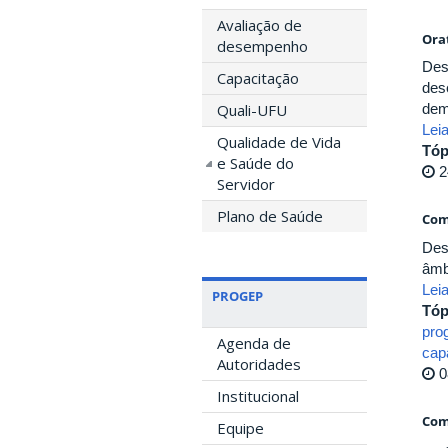
Avaliação de
Orat
desempenho
Des
Capacitação
des
Quali-UFU
dem
Lei
Qualidade de Vida
Tóp
e Saúde do
2
Servidor
Plano de Saúde
Com
Des
âmb
Lei
PROGEP
Tóp
pro
Agenda de
cap
Autoridades
0
Institucional
Com
Equipe