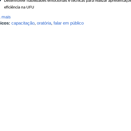
Desenvolver habilidades emocionais e técnicas para realizar apresentaç
eficiência na UFU
a mais
icos:
capacitação
,
oratória
,
falar em público