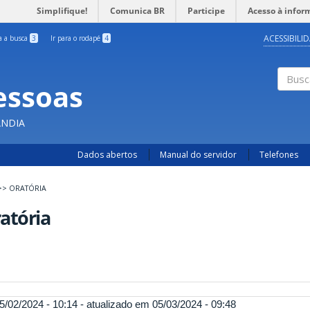
Simplifique!
Comunica BR
Participe
Acesso à infor
ACESSIBILI
ra a busca
3
Ir para o rodapé
4
essoas
Busc
ÂNDIA
Dados abertos
Manual do servidor
Telefones
>>
ORATÓRIA
atória
5/02/2024 - 10:14 - atualizado em 05/03/2024 - 09:48