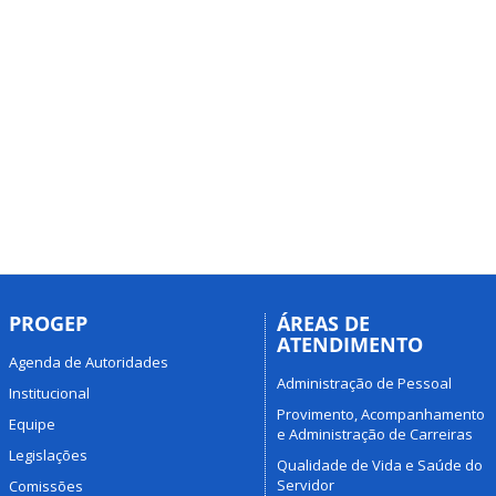
PROGEP
ÁREAS DE
ATENDIMENTO
Agenda de Autoridades
Administração de Pessoal
Institucional
Provimento, Acompanhamento
Equipe
e Administração de Carreiras
Legislações
Qualidade de Vida e Saúde do
Servidor
Comissões