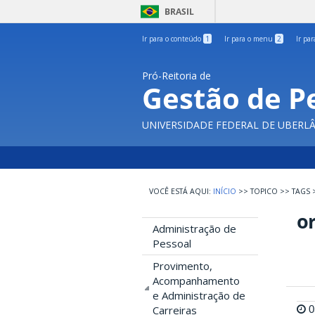
BRASIL
Ir para o conteúdo
1
Ir para o menu
2
Ir pa
Pró-Reitoria de
Gestão de P
UNIVERSIDADE FEDERAL DE UBERL
INÍCIO
>>
TOPICO
>>
TAGS
or
Administração de
Pessoal
Provimento,
Acompanhamento
e Administração de
0
Carreiras