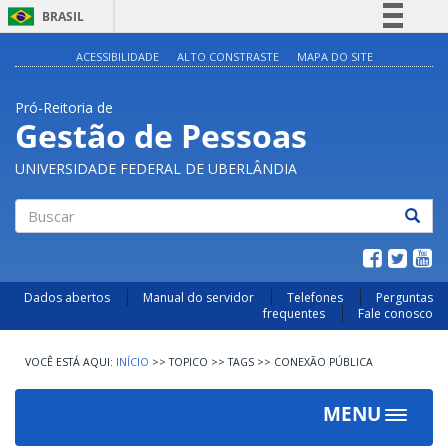
BRASIL
Simplifique!
ACESSIBILIDADE
ALTO CONSTRASTE
MAPA DO SITE
Comunica BR
Pró-Reitoria de
Participe
Gestão de Pessoas
Acesso à informação
UNIVERSIDADE FEDERAL DE UBERLÂNDIA
Legislação
Canais
Buscar
Dados abertos
Manual do servidor
Telefones
Perguntas
frequentes
Fale conosco
INÍCIO
>>
TOPICO
>>
TAGS
>>
CONEXÃO PÚBLICA
MENU
Toggle
navigat